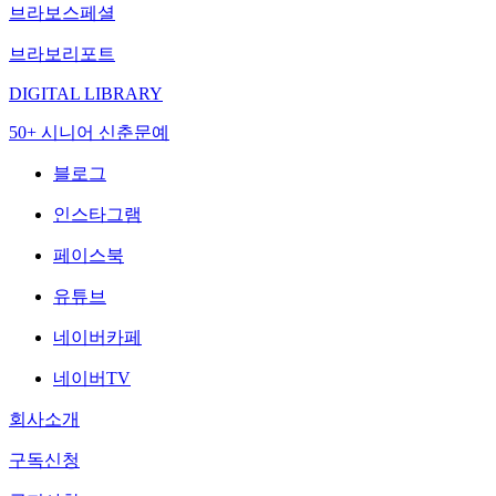
브라보스페셜
브라보리포트
DIGITAL LIBRARY
50+ 시니어 신춘문예
블로그
인스타그램
페이스북
유튜브
네이버카페
네이버TV
회사소개
구독신청