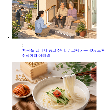
2.
‘아파도 집에서 늙고 싶어…’ 고령 가구 40% 노후
주택이라 어려워