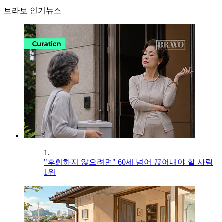
브라보 인기뉴스
1.
"후회하지 않으려면" 60세 넘어 끊어내야 할 사람
1위