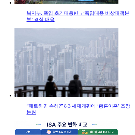
복지부, 폭염 초기대응반→‘폭염대응 비상대책본
부’ 격상 대응
“해로하면 손해?” 8·3 세제개편에 ‘황혼이혼’ 조장
논란