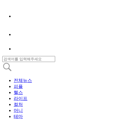
전체뉴스
피플
헬스
라이프
컬처
머니
테마