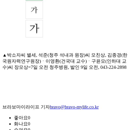
▲박소자씨 별세, 석준(청주 석내과 원장)씨 모친상, 김종경(한
국원자력연구원장)ㆍ이영환(건국대 교수)ㆍ구윤모(인하대 교
수)씨 장모상=7일 오전 청주병원, 발인 9일 오전, 043-224-2898
브라보마이라이프 기자
bravo@bravo-mylife.co.kr
좋아요
0
화나요
0
슬퍼요
0