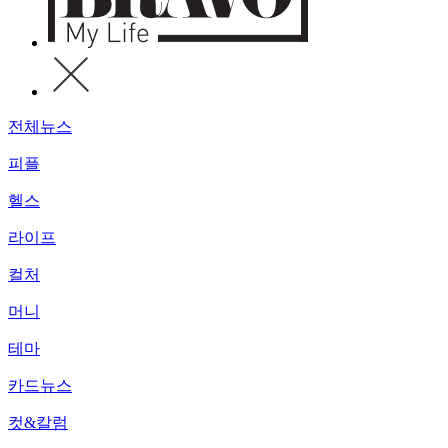
전체뉴스
피플
헬스
라이프
컬처
머니
테마
카드뉴스
컷&칼럼