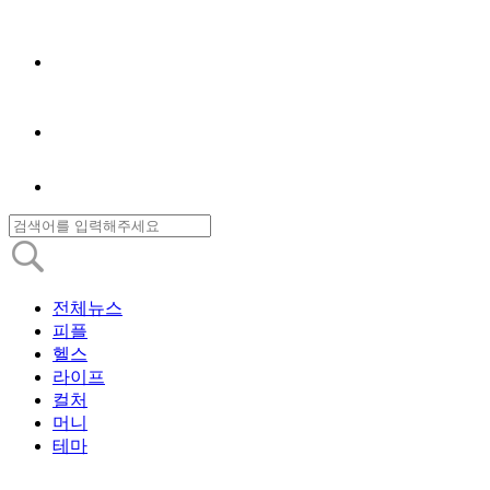
전체뉴스
피플
헬스
라이프
컬처
머니
테마