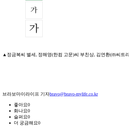
▲정금복씨 별세, 정해영(한컴 고문)씨 부친상, 김연환(㈜씨트리 이사
브라보마이라이프 기자
bravo@bravo-mylife.co.kr
좋아요
0
화나요
0
슬퍼요
0
더 궁금해요
0