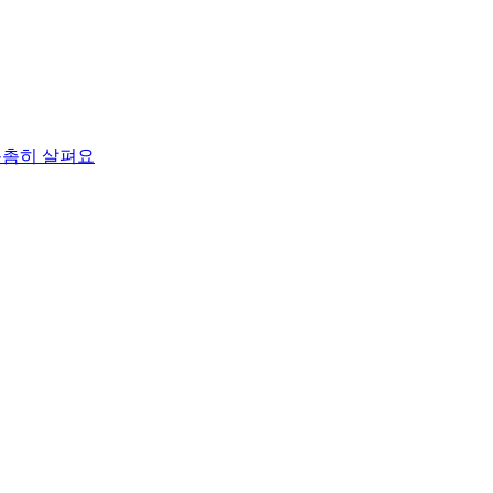
촘촘히 살펴요