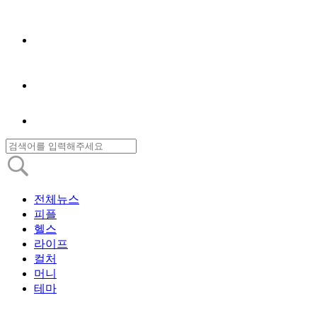
전체뉴스
피플
헬스
라이프
컬처
머니
테마