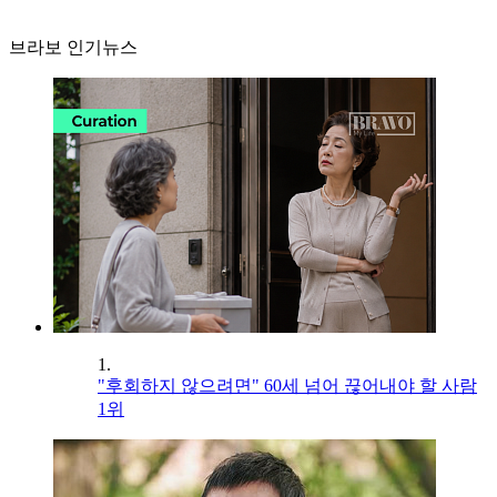
브라보 인기뉴스
1.
"후회하지 않으려면" 60세 넘어 끊어내야 할 사람
1위