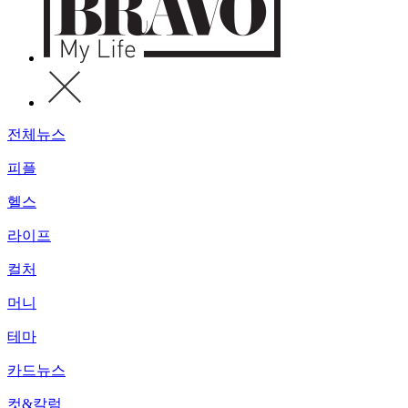
전체뉴스
피플
헬스
라이프
컬처
머니
테마
카드뉴스
컷&칼럼