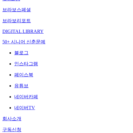
브라보스페셜
브라보리포트
DIGITAL LIBRARY
50+ 시니어 신춘문예
블로그
인스타그램
페이스북
유튜브
네이버카페
네이버TV
회사소개
구독신청