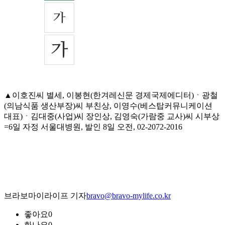
▲이호진씨 별세, 이봉현(한겨레신문 경제국제에디터)ㆍ광철
(의남식품 생산부장)씨 부친상, 이영수(베스탑커뮤니케이션
대표)ㆍ김대중(사업)씨 장인상, 김영숙(가람중 교사)씨 시부상
=6일 자정 서울대병원, 발인 8일 오전, 02-2072-2016
브라보마이라이프 기자
bravo@bravo-mylife.co.kr
좋아요
0
화나요
0