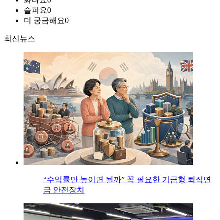
슬퍼요
0
더 궁금해요
0
최신뉴스
“수익률만 높이면 될까” 꼭 필요한 기금형 퇴직연
금 안전장치