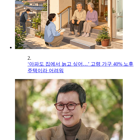
2.
‘아파도 집에서 늙고 싶어…’ 고령 가구 40% 노후
주택이라 어려워