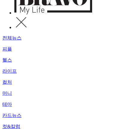
전체뉴스
피플
헬스
라이프
컬처
머니
테마
카드뉴스
컷&칼럼