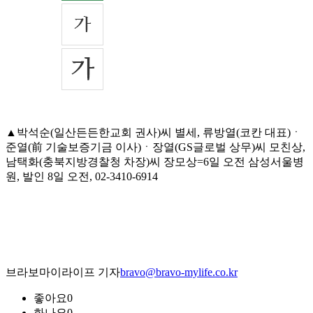
▲박석순(일산든든한교회 권사)씨 별세, 류방열(코칸 대표)ㆍ
준열(前 기술보증기금 이사)ㆍ장열(GS글로벌 상무)씨 모친상,
남택화(충북지방경찰청 차장)씨 장모상=6일 오전 삼성서울병
원, 발인 8일 오전, 02-3410-6914
브라보마이라이프 기자
bravo@bravo-mylife.co.kr
좋아요
0
화나요
0