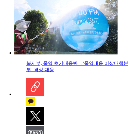
복지부, 폭염 초기대응반→‘폭염대응 비상대책본
부’ 격상 대응