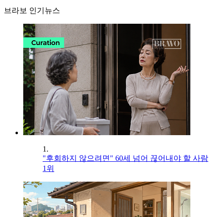
브라보 인기뉴스
1.
"후회하지 않으려면" 60세 넘어 끊어내야 할 사람
1위