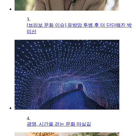
3.
[브라보 문화 이슈] 유방암 투병 후 더 단단해진 박
미선
4.
광명, 시간을 걷는 문화 마실길