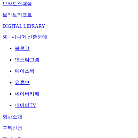
브라보스페셜
브라보리포트
DIGITAL LIBRARY
50+ 시니어 신춘문예
블로그
인스타그램
페이스북
유튜브
네이버카페
네이버TV
회사소개
구독신청