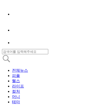
전체뉴스
피플
헬스
라이프
컬처
머니
테마