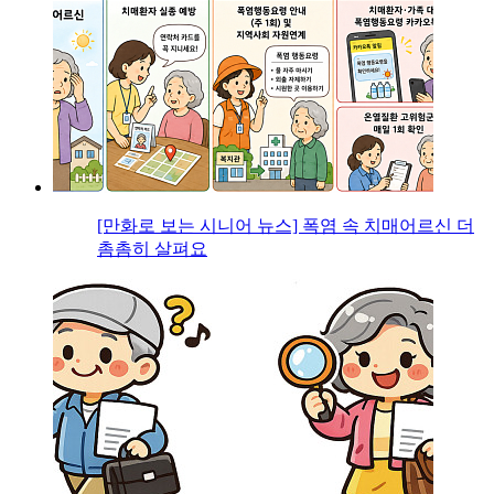
[만화로 보는 시니어 뉴스] 폭염 속 치매어르신 더
촘촘히 살펴요