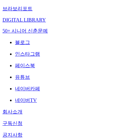
브라보리포트
DIGITAL LIBRARY
50+ 시니어 신춘문예
블로그
인스타그램
페이스북
유튜브
네이버카페
네이버TV
회사소개
구독신청
공지사항