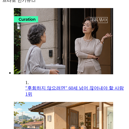
브라보 인기뉴스
1.
"후회하지 않으려면" 60세 넘어 끊어내야 할 사람
1위