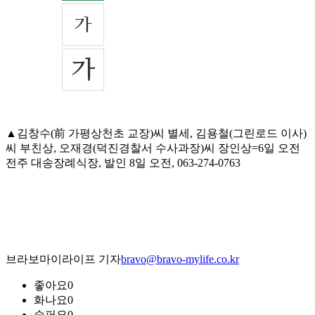
▲김창수(前 가평상천초 교장)씨 별세, 김용철(그린로드 이사)
씨 부친상, 오재경(덕진경찰서 수사과장)씨 장인상=6일 오전
전주 대송장례식장, 발인 8일 오전, 063-274-0763
브라보마이라이프 기자
bravo@bravo-mylife.co.kr
좋아요
0
화나요
0
슬퍼요
0