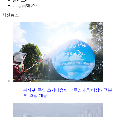
더 궁금해요
0
최신뉴스
복지부, 폭염 초기대응반→‘폭염대응 비상대책본
부’ 격상 대응