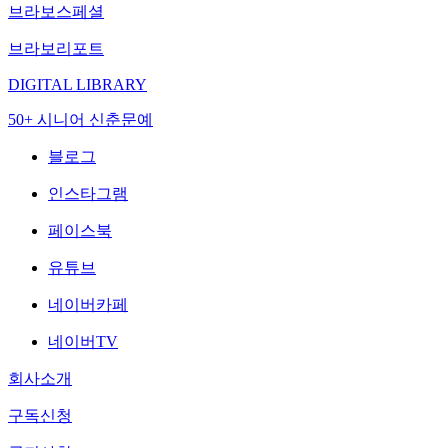
브라보스페셜
브라보리포트
DIGITAL LIBRARY
50+ 시니어 신춘문예
블로그
인스타그램
페이스북
유튜브
네이버카페
네이버TV
회사소개
구독신청