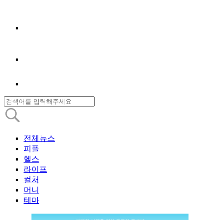
전체뉴스
피플
헬스
라이프
컬처
머니
테마