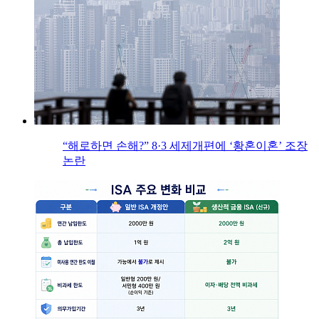
“해로하면 손해?” 8·3 세제개편에 ‘황혼이혼’ 조장
논란