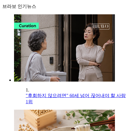
브라보 인기뉴스
1.
"후회하지 않으려면" 60세 넘어 끊어내야 할 사람
1위