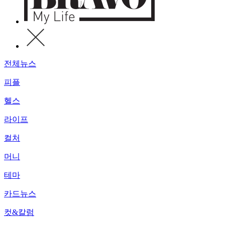
전체뉴스
피플
헬스
라이프
컬처
머니
테마
카드뉴스
컷&칼럼