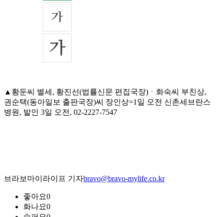
▲황둔씨 별세, 황진선(법률신문 편집국장)ㆍ화숙씨 부친상,
권순택(동아일보 출판국장)씨 장인상=1일 오전 신촌세브란스
병원, 발인 3일 오전, 02-2227-7547
브라보마이라이프 기자
bravo@bravo-mylife.co.kr
좋아요
0
화나요
0
슬퍼요
0