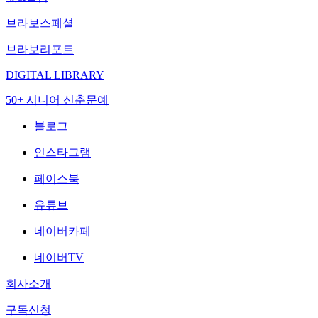
브라보스페셜
브라보리포트
DIGITAL LIBRARY
50+ 시니어 신춘문예
블로그
인스타그램
페이스북
유튜브
네이버카페
네이버TV
회사소개
구독신청