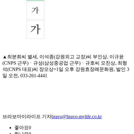
▲최분희씨 별세, 이석종(강원외고 교장)씨 부인상, 이규윤
(CNPS 근무)ㆍ규성(삼성중공업 근무)ㆍ규호씨 모친상, 최형
석(CNPS 대표)씨 장모상=1일 오후 강원효장례문화원, 발인 3
일 오전, 033-261-4441
브라보마이라이프 기자
bravo@bravo-mylife.co.kr
좋아요
0
화나요
0