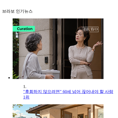
브라보 인기뉴스
1.
"후회하지 않으려면" 60세 넘어 끊어내야 할 사람
1위