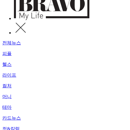
전체뉴스
피플
헬스
라이프
컬처
머니
테마
카드뉴스
컷&칼럼