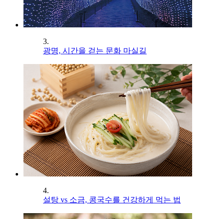
3.
광명, 시간을 걷는 문화 마실길
4.
설탕 vs 소금, 콩국수를 건강하게 먹는 법