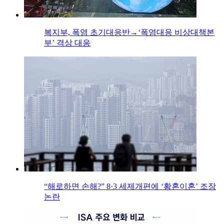
복지부, 폭염 초기대응반→‘폭염대응 비상대책본
부’ 격상 대응
“해로하면 손해?” 8·3 세제개편에 ‘황혼이혼’ 조장
논란