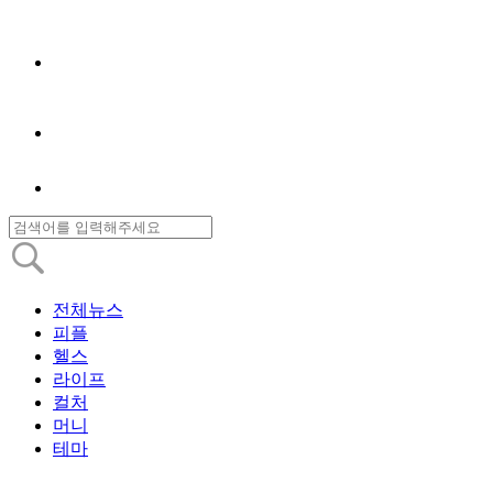
전체뉴스
피플
헬스
라이프
컬처
머니
테마