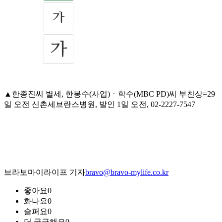
▲한종진씨 별세, 한봉수(사업)ㆍ학수(MBC PD)씨 부친상=29
일 오전 신촌세브란스병원, 발인 1일 오전, 02-2227-7547
브라보마이라이프 기자
bravo@bravo-mylife.co.kr
좋아요
0
화나요
0
슬퍼요
0
더 궁금해요
0