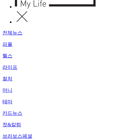
전체뉴스
피플
헬스
라이프
컬처
머니
테마
카드뉴스
컷&칼럼
브라보스페셜