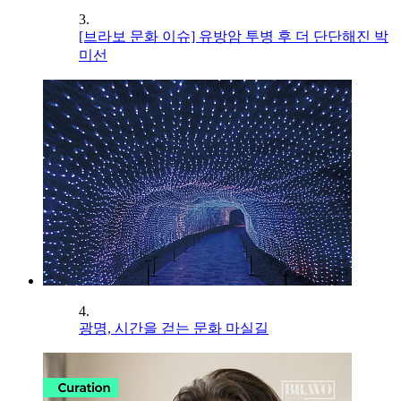
3.
[브라보 문화 이슈] 유방암 투병 후 더 단단해진 박
미선
4.
광명, 시간을 걷는 문화 마실길