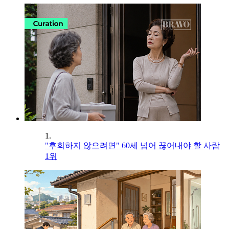
1.
"후회하지 않으려면" 60세 넘어 끊어내야 할 사람
1위