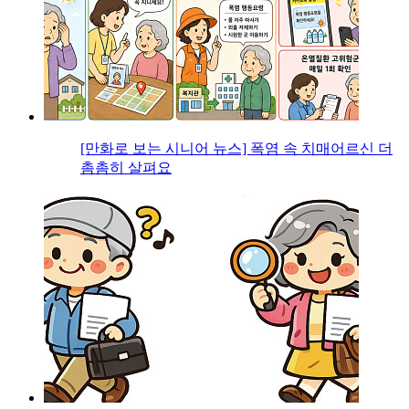
[만화로 보는 시니어 뉴스] 폭염 속 치매어르신 더
촘촘히 살펴요