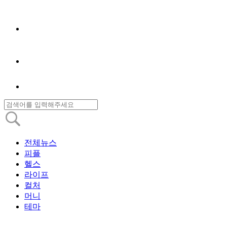
전체뉴스
피플
헬스
라이프
컬처
머니
테마