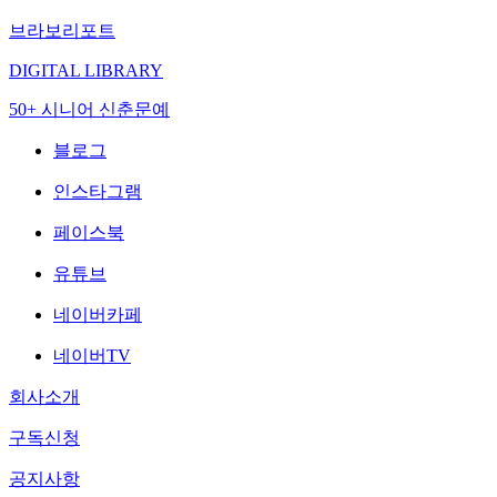
브라보리포트
DIGITAL LIBRARY
50+ 시니어 신춘문예
블로그
인스타그램
페이스북
유튜브
네이버카페
네이버TV
회사소개
구독신청
공지사항