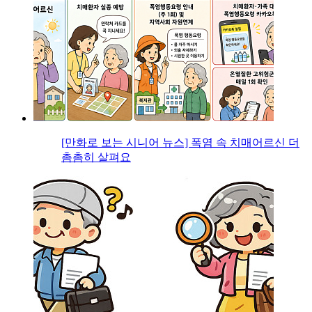
[만화로 보는 시니어 뉴스] 폭염 속 치매어르신 더
촘촘히 살펴요