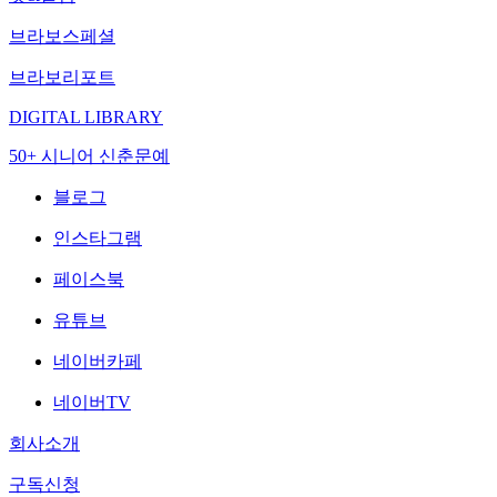
브라보스페셜
브라보리포트
DIGITAL LIBRARY
50+ 시니어 신춘문예
블로그
인스타그램
페이스북
유튜브
네이버카페
네이버TV
회사소개
구독신청