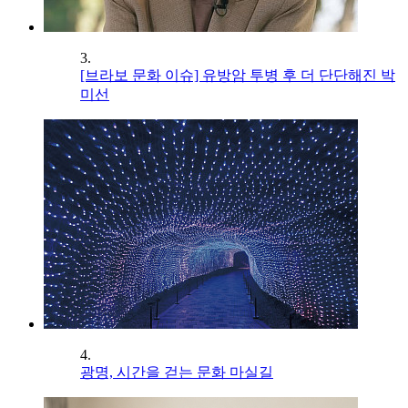
3.
[브라보 문화 이슈] 유방암 투병 후 더 단단해진 박
미선
4.
광명, 시간을 걷는 문화 마실길