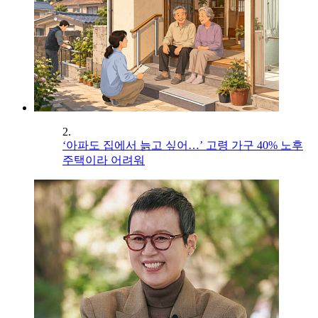
2.
‘아파도 집에서 늙고 싶어…’ 고령 가구 40% 노후
주택이라 어려워