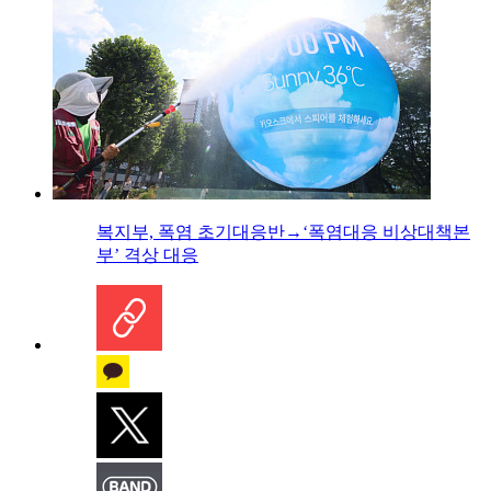
복지부, 폭염 초기대응반→‘폭염대응 비상대책본
부’ 격상 대응