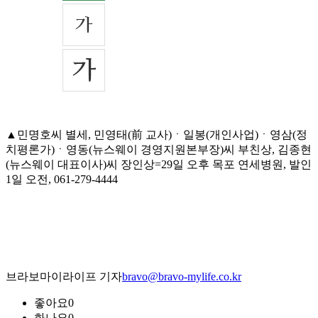
▲민명호씨 별세, 민영태(前 교사)ㆍ일봉(개인사업)ㆍ영삼(정
치평론가)ㆍ영동(뉴스웨이 경영지원본부장)씨 부친상, 김종현
(뉴스웨이 대표이사)씨 장인상=29일 오후 목포 연세병원, 발인
1일 오전, 061-279-4444
브라보마이라이프 기자
bravo@bravo-mylife.co.kr
좋아요
0
화나요
0