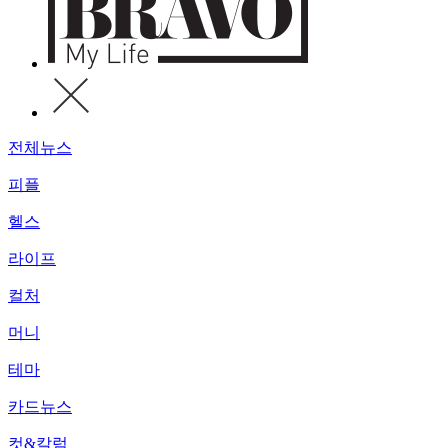
전체뉴스
피플
헬스
라이프
컬처
머니
테마
카드뉴스
컷&칼럼