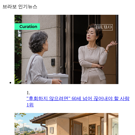
브라보 인기뉴스
1.
"후회하지 않으려면" 60세 넘어 끊어내야 할 사람
1위