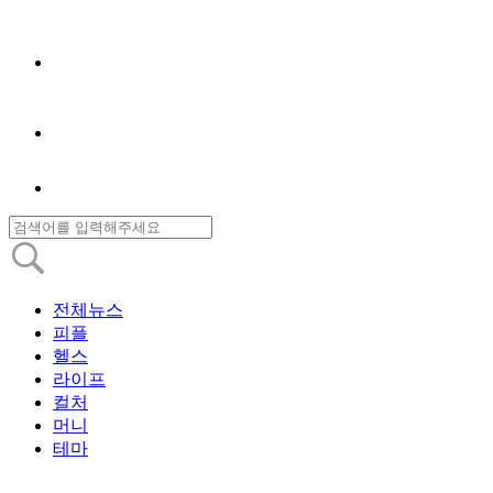
전체뉴스
피플
헬스
라이프
컬처
머니
테마