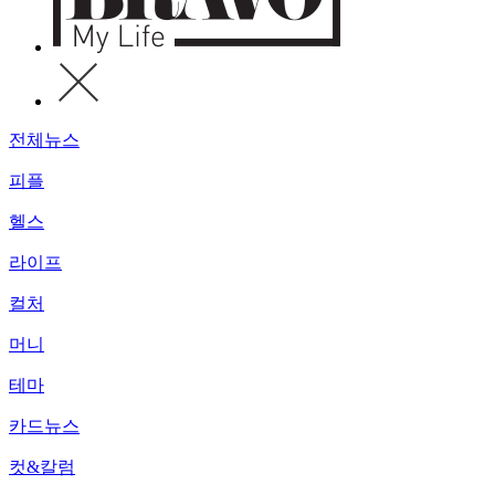
전체뉴스
피플
헬스
라이프
컬처
머니
테마
카드뉴스
컷&칼럼