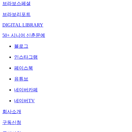
브라보스페셜
브라보리포트
DIGITAL LIBRARY
50+ 시니어 신춘문예
블로그
인스타그램
페이스북
유튜브
네이버카페
네이버TV
회사소개
구독신청