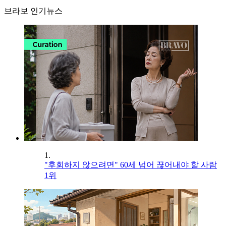
브라보 인기뉴스
1.
"후회하지 않으려면" 60세 넘어 끊어내야 할 사람
1위