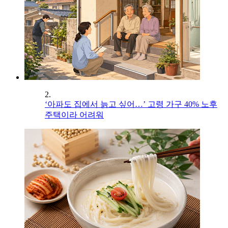
2.
‘아파도 집에서 늙고 싶어…’ 고령 가구 40% 노후
주택이라 어려워