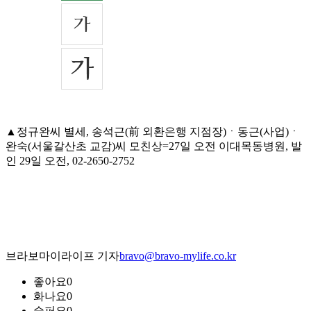
▲정규완씨 별세, 송석근(前 외환은행 지점장)ㆍ동근(사업)ㆍ
완숙(서울갈산초 교감)씨 모친상=27일 오전 이대목동병원, 발
인 29일 오전, 02-2650-2752
브라보마이라이프 기자
bravo@bravo-mylife.co.kr
좋아요
0
화나요
0
슬퍼요
0