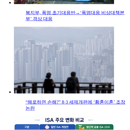
복지부, 폭염 초기대응반→‘폭염대응 비상대책본
부’ 격상 대응
“해로하면 손해?” 8·3 세제개편에 ‘황혼이혼’ 조장
논란