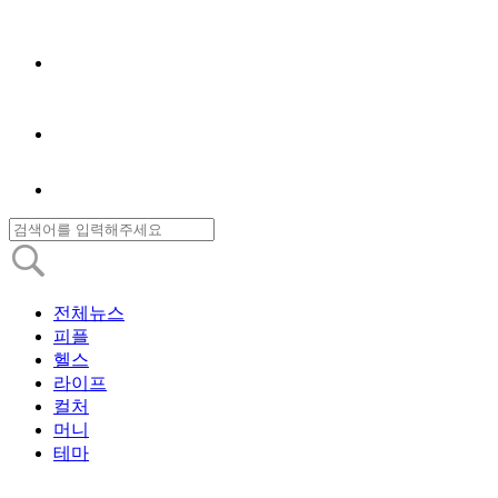
전체뉴스
피플
헬스
라이프
컬처
머니
테마