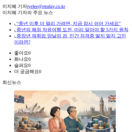
이지혜 기자
jyelee@etoday.co.kr
이지혜 기자의 주요 뉴스
⌞
“중년 이후 더 멀리 가려면, 지금 잠시 쉬어 가세요”
⌞
중년의 해외 자유여행 도전, 미리 알아야 할 5가지 원칙
⌞
중장년 재취업 양날의 검, 민간 자격증 딸지 말지 고민
이라면?
좋아요
0
화나요
0
슬퍼요
0
더 궁금해요
0
최신뉴스