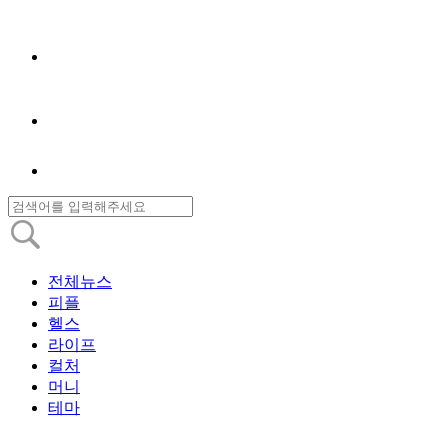
전체뉴스
피플
헬스
라이프
컬처
머니
테마