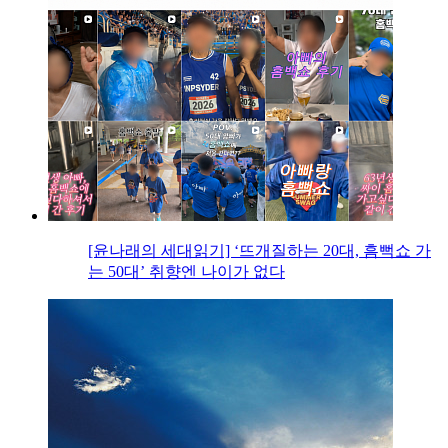
[윤나래의 세대읽기] ‘뜨개질하는 20대, 흠뻑쇼 가
는 50대’ 취향엔 나이가 없다