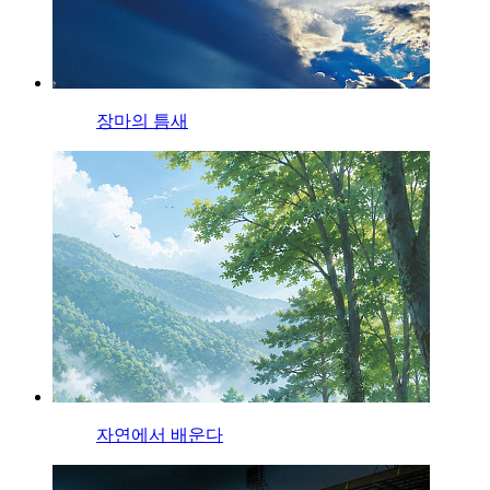
장마의 틈새
자연에서 배운다