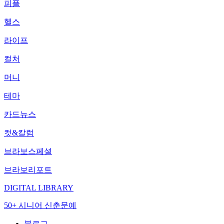
피플
헬스
라이프
컬처
머니
테마
카드뉴스
컷&칼럼
브라보스페셜
브라보리포트
DIGITAL LIBRARY
50+ 시니어 신춘문예
블로그