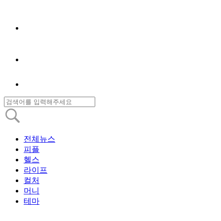
전체뉴스
피플
헬스
라이프
컬처
머니
테마