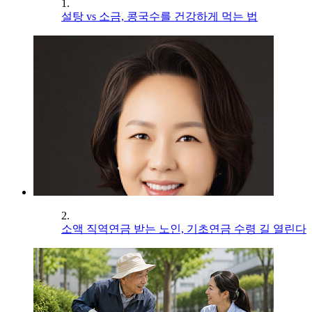
1.
설탕 vs 소금, 콩국수를 건강하게 먹는 법
2.
소액 직역연금 받는 노인, 기초연금 수령 길 열린다