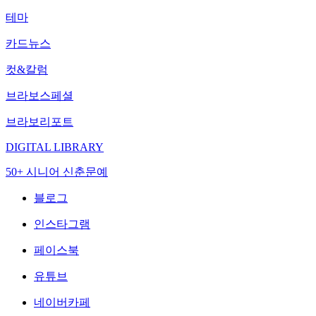
테마
카드뉴스
컷&칼럼
브라보스페셜
브라보리포트
DIGITAL LIBRARY
50+ 시니어 신춘문예
블로그
인스타그램
페이스북
유튜브
네이버카페