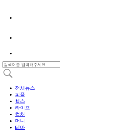
전체뉴스
피플
헬스
라이프
컬처
머니
테마