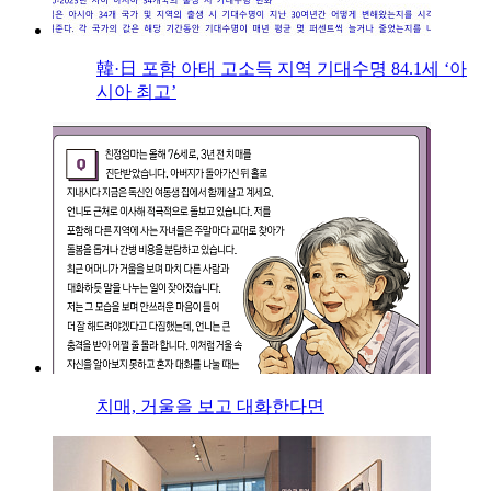
韓·日 포함 아태 고소득 지역 기대수명 84.1세 ‘아
시아 최고’
치매, 거울을 보고 대화한다면