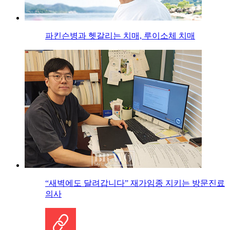
파킨슨병과 헷갈리는 치매, 루이소체 치매
“새벽에도 달려갑니다” 재가임종 지키는 방문진료
의사