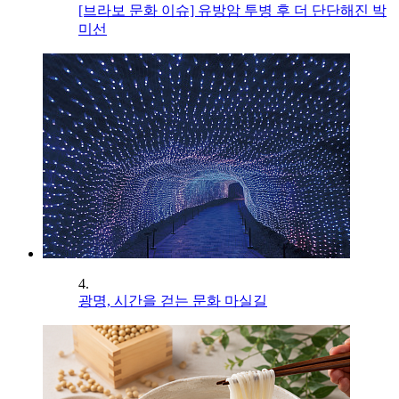
[브라보 문화 이슈] 유방암 투병 후 더 단단해진 박
미선
4.
광명, 시간을 걷는 문화 마실길