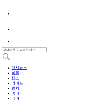
전체뉴스
피플
헬스
라이프
컬처
머니
테마