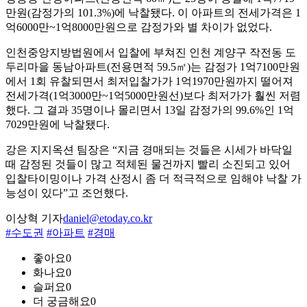
만원(감정가의 101.3%)에 낙찰됐다. 이 아파트의 전세가격은 1
억6000만~1억8000만원으로 감정가와 별 차이가 없었다.
인천중앙지방법원에서 입찰에 부쳐진 인천 계양구 작전동 도
두리마을 동남아파트(전용면적 59.5㎡)는 감정가 1억7100만원
에서 1회 유찰되면서 최저입찰가가 1억1970만원까지 떨어져
전세가격(1억3000만~1억5000만원선)보다 최저가가 훨씬 저렴
했다. 그 결과 35명이나 몰리면서 13일 감정가의 99.6%인 1억
7029만원에 낙찰됐다.
강은 지지옥션 팀장은 “지금 경매되는 것들은 시세가 바닥일
때 감정된 것들이 많고 적체된 물건까지 빨리 소진되고 있어
입찰타이밍이나 가격 산정시 좀 더 적극적으로 임해야 낙찰 가
능성이 있다”고 조언했다.
이상혁 기자
daniel@etoday.co.kr
#수도권
#아파트
#경매
좋아요
0
화나요
0
슬퍼요
0
더 궁금해요
0