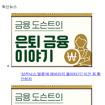
최신뉴스
'삼전닉스 열풍'에 레버리지 올라타기? 이건 꼭 확
인하자