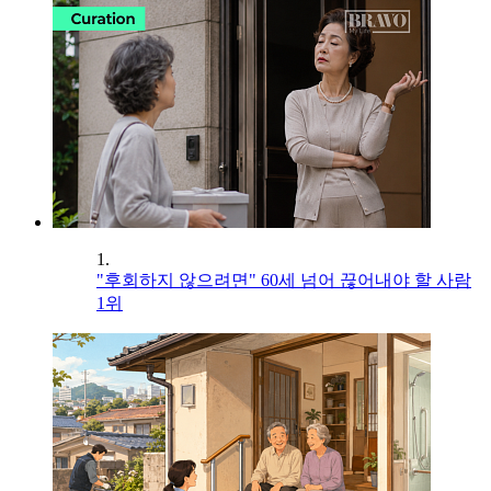
1.
"후회하지 않으려면" 60세 넘어 끊어내야 할 사람
1위