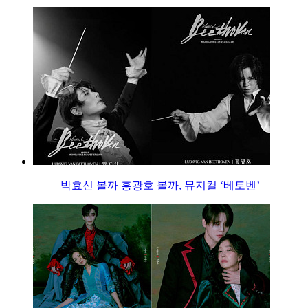
박효신 볼까 홍광호 볼까, 뮤지컬 ‘베토벤’