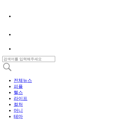
전체뉴스
피플
헬스
라이프
컬처
머니
테마