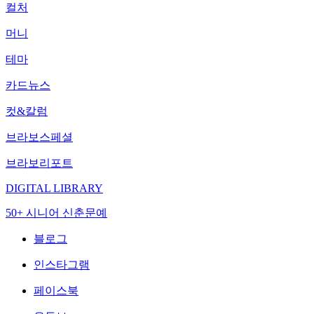
컬처
머니
테마
카드뉴스
컷&칼럼
브라보스페셜
브라보리포트
DIGITAL LIBRARY
50+ 시니어 신춘문예
블로그
인스타그램
페이스북