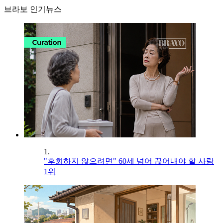
브라보 인기뉴스
1.
"후회하지 않으려면" 60세 넘어 끊어내야 할 사람
1위