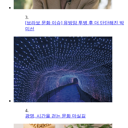
3.
[브라보 문화 이슈] 유방암 투병 후 더 단단해진 박
미선
4.
광명, 시간을 걷는 문화 마실길