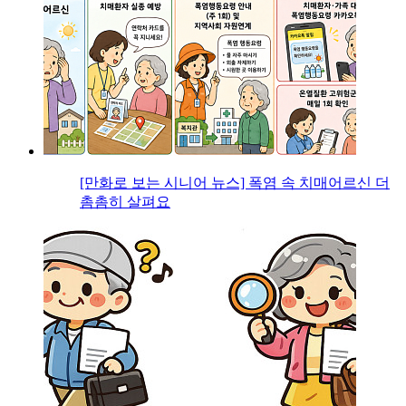
[만화로 보는 시니어 뉴스] 폭염 속 치매어르신 더
촘촘히 살펴요