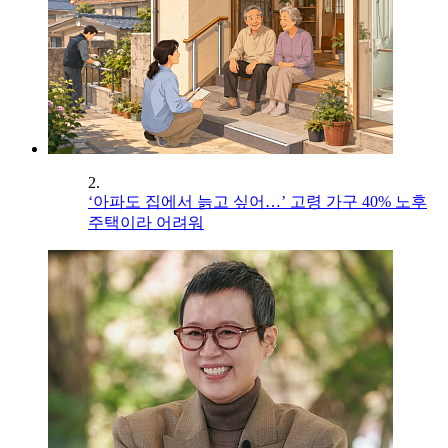
2.
‘아파도 집에서 늙고 싶어…’ 고령 가구 40% 노후
주택이라 어려워