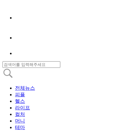
전체뉴스
피플
헬스
라이프
컬처
머니
테마