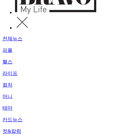
전체뉴스
피플
헬스
라이프
컬처
머니
테마
카드뉴스
컷&칼럼