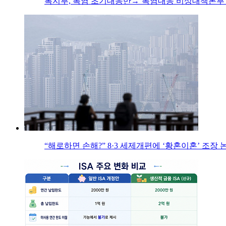
복지부, 폭염 초기대응반→‘폭염대응 비상대책본부’
“해로하면 손해?” 8·3 세제개편에 ‘황혼이혼’ 조장 