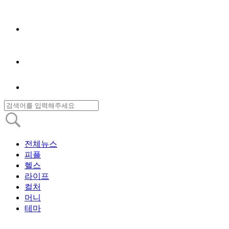
전체뉴스
피플
헬스
라이프
컬처
머니
테마