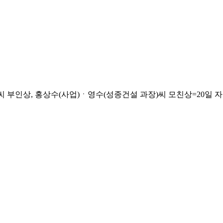
상, 홍상수(사업)ㆍ영수(성종건설 과장)씨 모친상=20일 자정 고대안