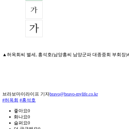
▲허옥회씨 별세, 홍석호(남양홍씨 남양군파 대종중회 부회장)씨 부인
브라보마이라이프 기자
bravo@bravo-mylife.co.kr
#허옥회
#홍석호
좋아요
0
화나요
0
슬퍼요
0
더 궁금해요
0