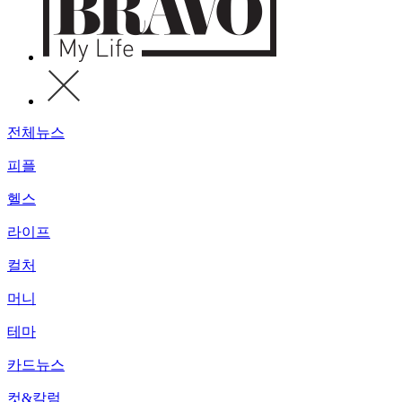
전체뉴스
피플
헬스
라이프
컬처
머니
테마
카드뉴스
컷&칼럼