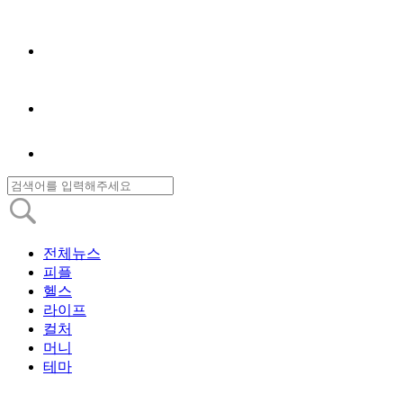
전체뉴스
피플
헬스
라이프
컬처
머니
테마