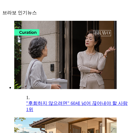
브라보 인기뉴스
1.
"후회하지 않으려면" 60세 넘어 끊어내야 할 사람
1위