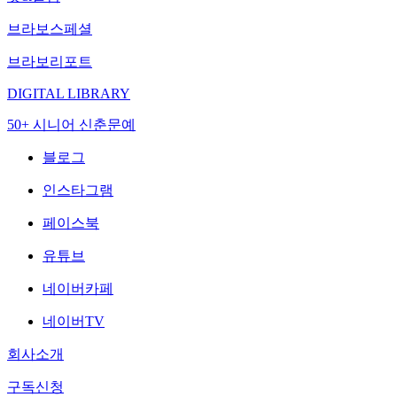
브라보스페셜
브라보리포트
DIGITAL LIBRARY
50+ 시니어 신춘문예
블로그
인스타그램
페이스북
유튜브
네이버카페
네이버TV
회사소개
구독신청