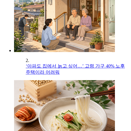
2.
‘아파도 집에서 늙고 싶어…’ 고령 가구 40% 노후
주택이라 어려워