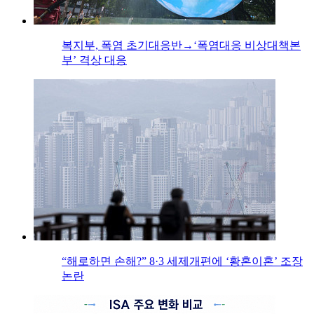
복지부, 폭염 초기대응반→‘폭염대응 비상대책본
부’ 격상 대응
“해로하면 손해?” 8·3 세제개편에 ‘황혼이혼’ 조장
논란