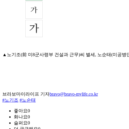
▲노기조(前 미8군사령부 건설과 근무)씨 별세, 노순태(미공병단 용
브라보마이라이프 기자
bravo@bravo-mylife.co.kr
#노기조
#노순태
좋아요
0
화나요
0
슬퍼요
0
더 궁금해요
0