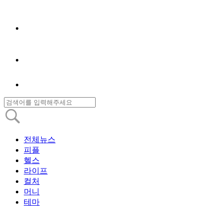
전체뉴스
피플
헬스
라이프
컬처
머니
테마