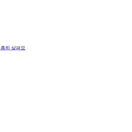
촘촘히 살펴요