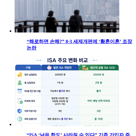
“해로하면 손해?” 8·3 세제개편에 ‘황혼이혼’ 조장
논란
“ISA ‘남은 한도’ 사라질 수 있다” 기존 가입자 주