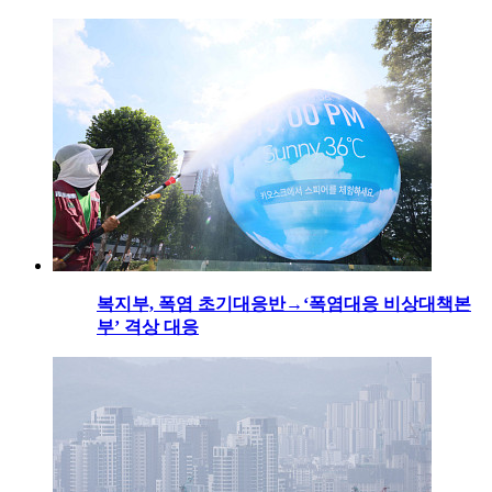
복지부, 폭염 초기대응반→‘폭염대응 비상대책본
부’ 격상 대응