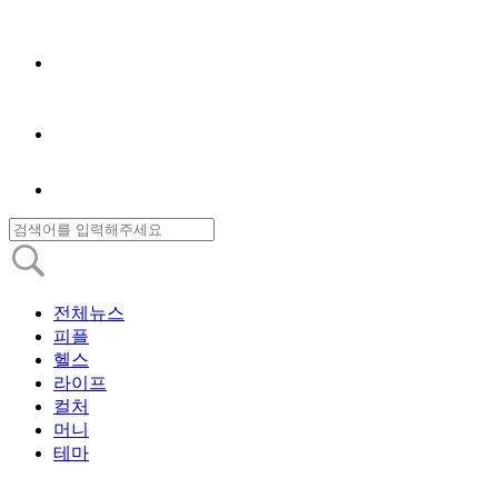
전체뉴스
피플
헬스
라이프
컬처
머니
테마