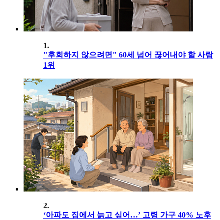
1.
"후회하지 않으려면" 60세 넘어 끊어내야 할 사람
1위
2.
‘아파도 집에서 늙고 싶어…’ 고령 가구 40% 노후