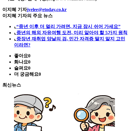
이지혜 기자
jyelee@etoday.co.kr
이지혜 기자의 주요 뉴스
⌞
“중년 이후 더 멀리 가려면, 지금 잠시 쉬어 가세요”
⌞
중년의 해외 자유여행 도전, 미리 알아야 할 5가지 원칙
⌞
중장년 재취업 양날의 검, 민간 자격증 딸지 말지 고민
이라면?
좋아요
0
화나요
0
슬퍼요
0
더 궁금해요
0
최신뉴스