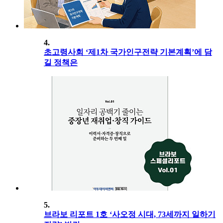
4.
초고령사회 ‘제1차 국가인구전략 기본계획’에 담
길 정책은
5.
브라보 리포트 1호 ‘사오정 시대, 73세까지 일하기