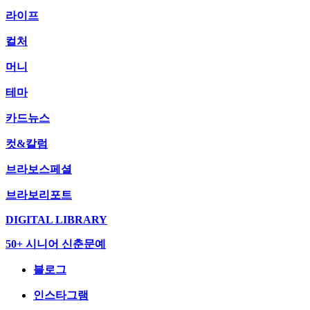
라이프
컬처
머니
테마
카드뉴스
컷&칼럼
브라보스페셜
브라보리포트
DIGITAL LIBRARY
50+ 시니어 신춘문예
블로그
인스타그램