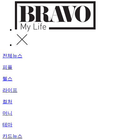
전체뉴스
피플
헬스
라이프
컬처
머니
테마
카드뉴스