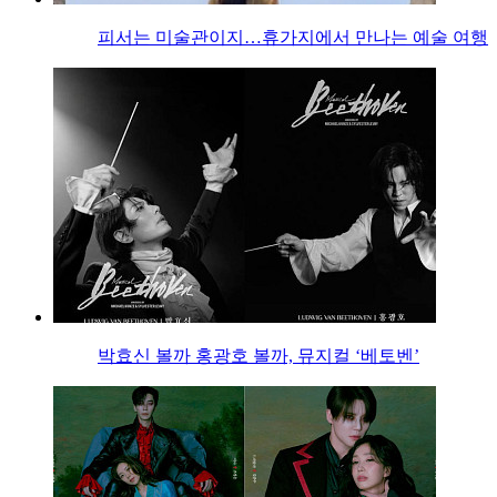
피서는 미술관이지…휴가지에서 만나는 예술 여행
박효신 볼까 홍광호 볼까, 뮤지컬 ‘베토벤’