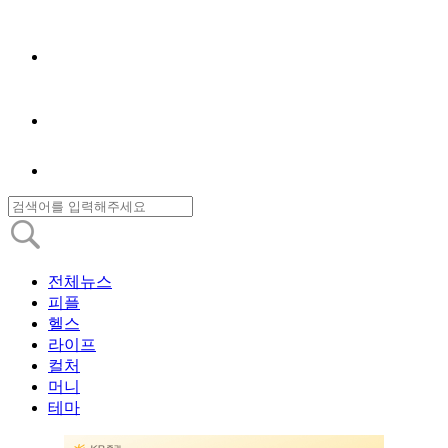
전체뉴스
피플
헬스
라이프
컬처
머니
테마