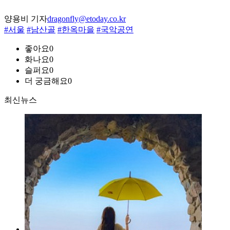
양용비 기자
dragonfly@etoday.co.kr
#서울
#남산골
#한옥마을
#국악공연
좋아요
0
화나요
0
슬퍼요
0
더 궁금해요
0
최신뉴스