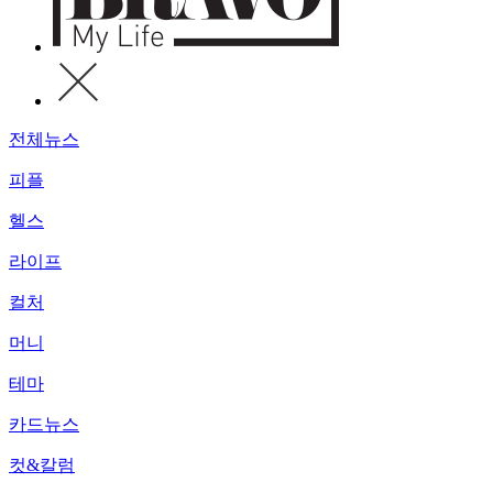
전체뉴스
피플
헬스
라이프
컬처
머니
테마
카드뉴스
컷&칼럼