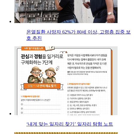
온열질환 사망자 62%가 80세 이상, 고령층 집중 보
호 추진
‘내게 맞는 일자리 찾기’ 일자리 탐험 노트