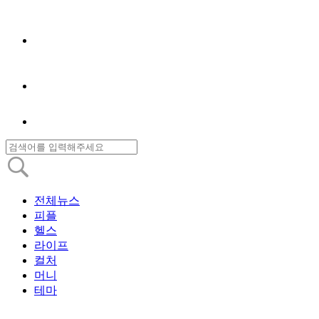
전체뉴스
피플
헬스
라이프
컬처
머니
테마