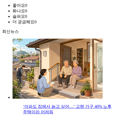
좋아요
0
화나요
0
슬퍼요
0
더 궁금해요
0
최신뉴스
‘아파도 집에서 늙고 싶어…’ 고령 가구 40% 노후
주택이라 어려워