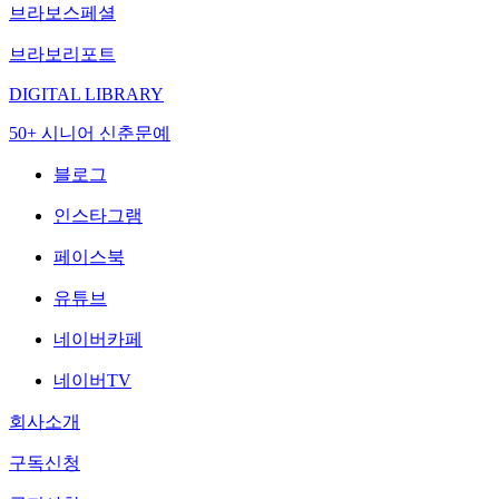
브라보스페셜
브라보리포트
DIGITAL LIBRARY
50+ 시니어 신춘문예
블로그
인스타그램
페이스북
유튜브
네이버카페
네이버TV
회사소개
구독신청