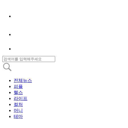
전체뉴스
피플
헬스
라이프
컬처
머니
테마