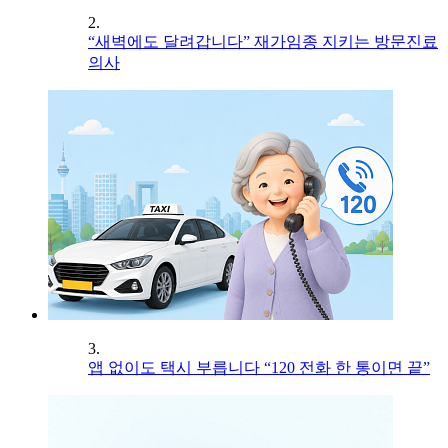
2.
“새벽에도 달려갑니다” 재가임종 지키는 방문진료
의사
3.
앱 없이도 택시 부릅니다 “120 전화 한 통이면 끝”