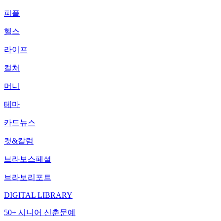
피플
헬스
라이프
컬처
머니
테마
카드뉴스
컷&칼럼
브라보스페셜
브라보리포트
DIGITAL LIBRARY
50+ 시니어 신춘문예