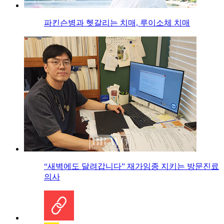
파킨슨병과 헷갈리는 치매, 루이소체 치매
“새벽에도 달려갑니다” 재가임종 지키는 방문진료
의사