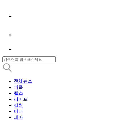
전체뉴스
피플
헬스
라이프
컬처
머니
테마