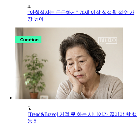
4.
“아침식사는 든든하게” 70세 이상 식생활 점수 가
장 높아
5.
[Trend&Bravo] 거절 못 하는 시니어가 끊어야 할 행
동 5