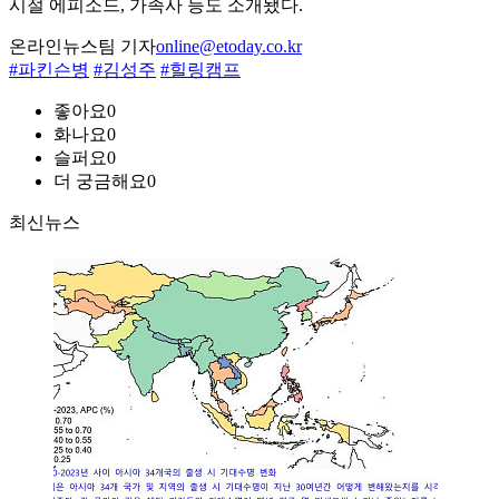
시절 에피소드, 가족사 등도 소개됐다.
온라인뉴스팀 기자
online@etoday.co.kr
#파킨슨병
#김성주
#힐링캠프
좋아요
0
화나요
0
슬퍼요
0
더 궁금해요
0
최신뉴스