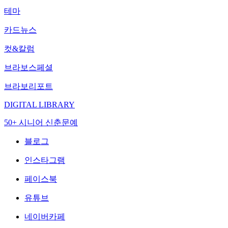
테마
카드뉴스
컷&칼럼
브라보스페셜
브라보리포트
DIGITAL LIBRARY
50+ 시니어 신춘문예
블로그
인스타그램
페이스북
유튜브
네이버카페