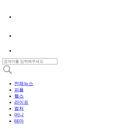
전체뉴스
피플
헬스
라이프
컬처
머니
테마