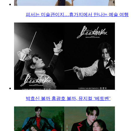
피서는 미술관이지…휴가지에서 만나는 예술 여행
박효신 볼까 홍광호 볼까, 뮤지컬 ‘베토벤’