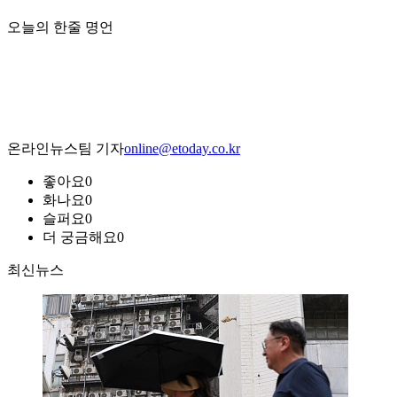
오늘의 한줄 명언
온라인뉴스팀 기자
online@etoday.co.kr
좋아요
0
화나요
0
슬퍼요
0
더 궁금해요
0
최신뉴스