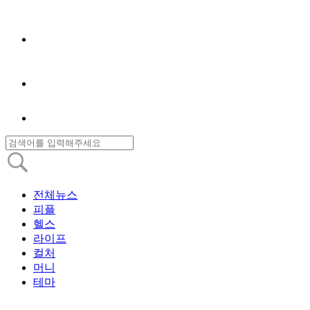
전체뉴스
피플
헬스
라이프
컬처
머니
테마