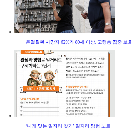
온열질환 사망자 62%가 80세 이상, 고령층 집중 보
‘내게 맞는 일자리 찾기’ 일자리 탐험 노트