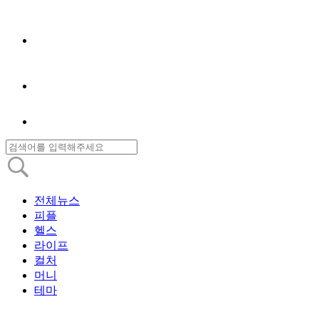
전체뉴스
피플
헬스
라이프
컬처
머니
테마