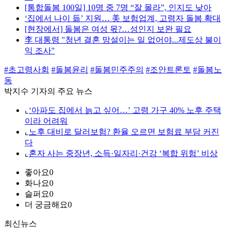
[통합돌봄 100일] 10명 중 7명 “잘 몰라”, 인지도 낮아
‘집에서 나이 듦’ 지원… 美 보험업계, 고령자 돌봄 확대
[현장에서] 돌봄은 여성 몫?…성인지 보완 필요
李 대통령 "청년 결혼 망설이는 일 없어야...제도상 불이
익 조사"
#초고령사회
#돌봄윤리
#돌봄민주주의
#조안트론토
#돌봄노
동
박지수 기자의 주요 뉴스
⌞
‘아파도 집에서 늙고 싶어…’ 고령 가구 40% 노후 주택
이라 어려워
⌞
노후 대비로 달러보험? 환율 오르면 보험료 부담 커진
다
⌞
혼자 사는 중장년, 소득·일자리·건강 ‘복합 위험’ 비상
좋아요
0
화나요
0
슬퍼요
0
더 궁금해요
0
최신뉴스