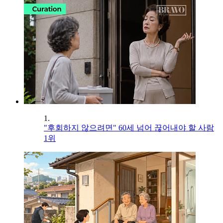
1.
"후회하지 않으려면" 60세 넘어 끊어내야 할 사람
1위