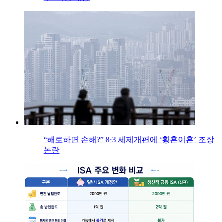
“해로하면 손해?” 8·3 세제개편에 ‘황혼이혼’ 조장
논란