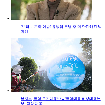
[브라보 문화 이슈] 유방암 투병 후 더 단단해진 박
미선
복지부, 폭염 초기대응반→‘폭염대응 비상대책본
부’ 격상 대응