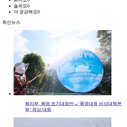
슬퍼요
0
더 궁금해요
0
최신뉴스
복지부, 폭염 초기대응반→‘폭염대응 비상대책본
부’ 격상 대응