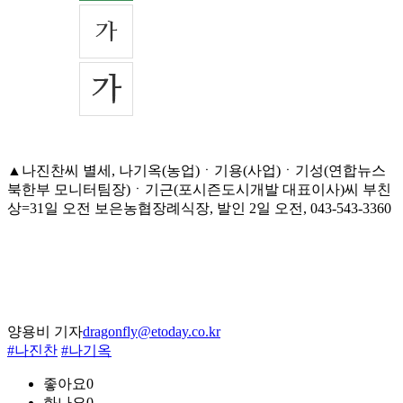
▲나진찬씨 별세, 나기옥(농업)ㆍ기용(사업)ㆍ기성(연합뉴스
북한부 모니터팀장)ㆍ기근(포시즌도시개발 대표이사)씨 부친
상=31일 오전 보은농협장례식장, 발인 2일 오전, 043-543-3360
양용비 기자
dragonfly@etoday.co.kr
#나진찬
#나기옥
좋아요
0
화나요
0