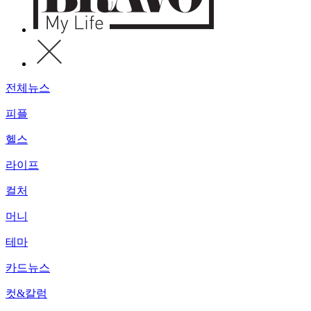
전체뉴스
피플
헬스
라이프
컬처
머니
테마
카드뉴스
컷&칼럼