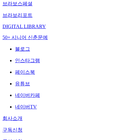
브라보스페셜
브라보리포트
DIGITAL LIBRARY
50+ 시니어 신춘문예
블로그
인스타그램
페이스북
유튜브
네이버카페
네이버TV
회사소개
구독신청