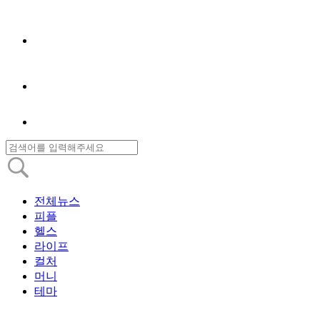
전체뉴스
피플
헬스
라이프
컬처
머니
테마