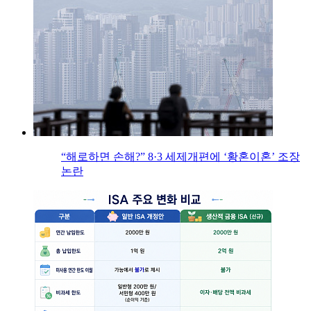
“해로하면 손해?” 8·3 세제개편에 ‘황혼이혼’ 조장
논란