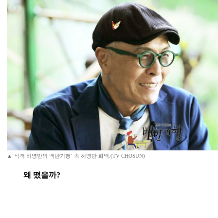
▲‘식객 허영만의 백반기행’ 속 허영만 화백.(TV CHOSUN)
왜 떴을까?