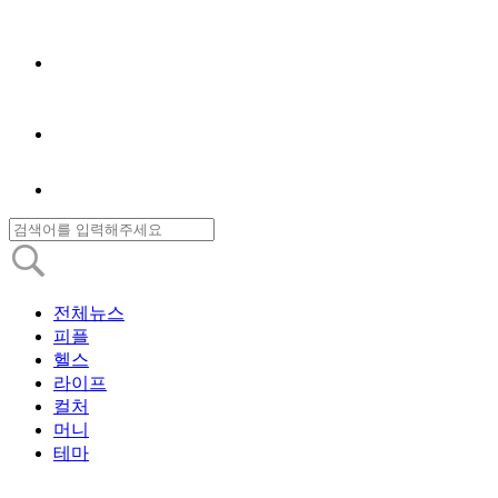
전체뉴스
피플
헬스
라이프
컬처
머니
테마