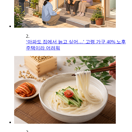
2.
‘아파도 집에서 늙고 싶어…’ 고령 가구 40% 노후
주택이라 어려워