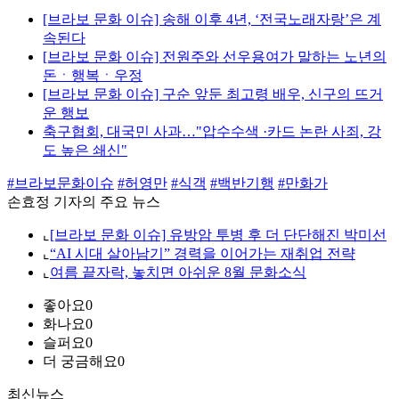
[브라보 문화 이슈] 송해 이후 4년, ‘전국노래자랑’은 계
속된다
[브라보 문화 이슈] 전원주와 선우용여가 말하는 노년의
돈ㆍ행복ㆍ우정
[브라보 문화 이슈] 구순 앞둔 최고령 배우, 신구의 뜨거
운 행보
축구협회, 대국민 사과…"압수수색 ·카드 논란 사죄, 강
도 높은 쇄신"
#브라보문화이슈
#허영만
#식객
#백반기행
#만화가
손효정 기자의 주요 뉴스
⌞
[브라보 문화 이슈] 유방암 투병 후 더 단단해진 박미선
⌞
“AI 시대 살아남기” 경력을 이어가는 재취업 전략
⌞
여름 끝자락, 놓치면 아쉬운 8월 문화소식
좋아요
0
화나요
0
슬퍼요
0
더 궁금해요
0
최신뉴스