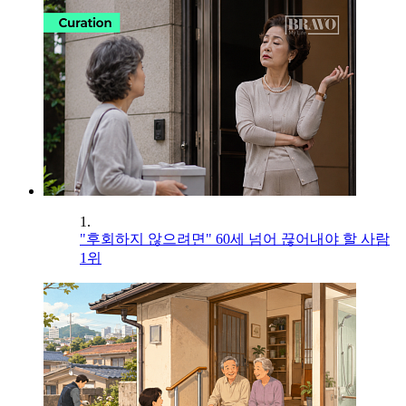
1.
"후회하지 않으려면" 60세 넘어 끊어내야 할 사람
1위