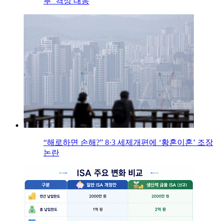
부’ 격상 대응
“해로하면 손해?” 8·3 세제개편에 ‘황혼이혼’ 조장
논란