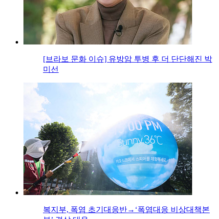
[브라보 문화 이슈] 유방암 투병 후 더 단단해진 박
미선
복지부, 폭염 초기대응반→‘폭염대응 비상대책본