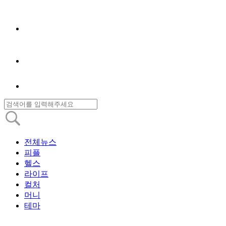
전체뉴스
피플
헬스
라이프
컬처
머니
테마