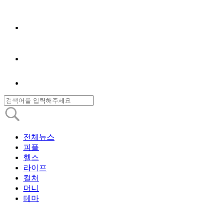
전체뉴스
피플
헬스
라이프
컬처
머니
테마