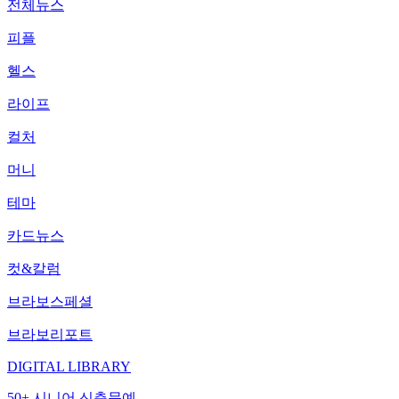
전체뉴스
피플
헬스
라이프
컬처
머니
테마
카드뉴스
컷&칼럼
브라보스페셜
브라보리포트
DIGITAL LIBRARY
50+ 시니어 신춘문예