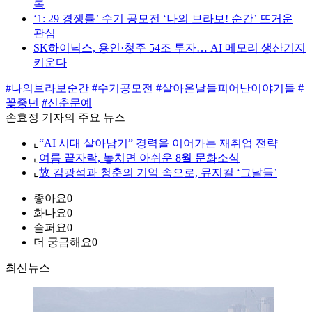
록
‘1: 29 경쟁률’ 수기 공모전 ‘나의 브라보! 순간’ 뜨거운
관심
SK하이닉스, 용인·청주 54조 투자… AI 메모리 생산기지
키운다
#나의브라보순간
#수기공모전
#살아온날들피어난이야기들
#
꽃중년
#신춘문예
손효정 기자의 주요 뉴스
⌞
“AI 시대 살아남기” 경력을 이어가는 재취업 전략
⌞
여름 끝자락, 놓치면 아쉬운 8월 문화소식
⌞
故 김광석과 청춘의 기억 속으로, 뮤지컬 ‘그날들’
좋아요
0
화나요
0
슬퍼요
0
더 궁금해요
0
최신뉴스