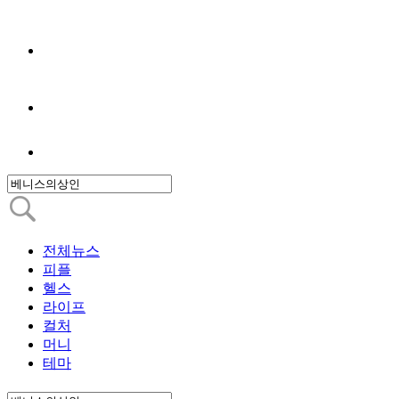
전체뉴스
피플
헬스
라이프
컬처
머니
테마