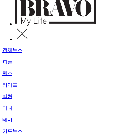
전체뉴스
피플
헬스
라이프
컬처
머니
테마
카드뉴스