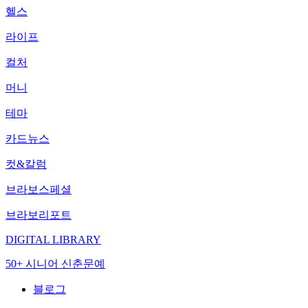
헬스
라이프
컬처
머니
테마
카드뉴스
컷&칼럼
브라보스페셜
브라보리포트
DIGITAL LIBRARY
50+ 시니어 신춘문예
블로그