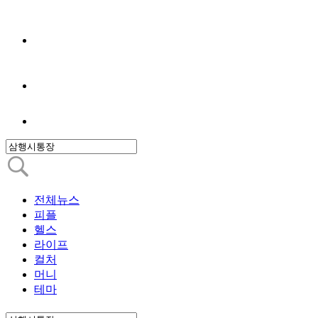
전체뉴스
피플
헬스
라이프
컬처
머니
테마