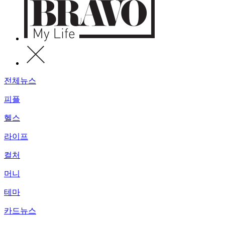
전체뉴스
피플
헬스
라이프
컬처
머니
테마
카드뉴스