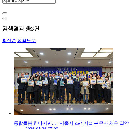
검색결과 총
3
건
최신순
정확도순
통합돌봄 한다지만… “서울시 조례시설 근무자 처우 열악
2026-05-26 07:00