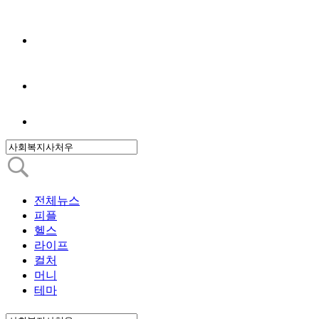
전체뉴스
피플
헬스
라이프
컬처
머니
테마