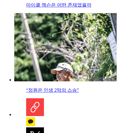
마이클 잭슨은 어떤 존재였을까
“정원은 인생 2막의 스승”