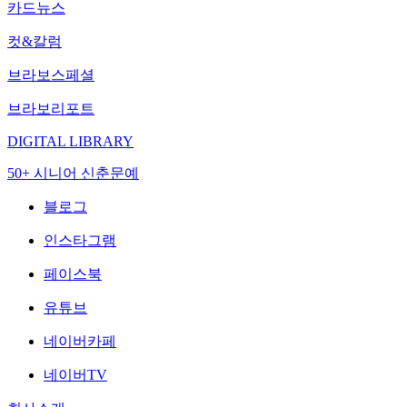
카드뉴스
컷&칼럼
브라보스페셜
브라보리포트
DIGITAL LIBRARY
50+ 시니어 신춘문예
블로그
인스타그램
페이스북
유튜브
네이버카페
네이버TV