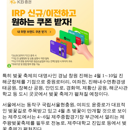
특히 벚꽃 축제의 대명사인 경남 창원 진해는 4월 1∼10일 진
해군항제를 기점으로 중원로터리, 여좌천, 진해내수면환경생
태공원, 장복산 공원, 안민도로, 경화역, 제황산 공원, 해군사관
학교 등 도시 곳곳에서 벚꽃 축제가 펼쳐질 예정이다.
서울에서는 동작구 국립서울현충원, 여의도 윤중로가 대표적
인 벚꽃길로 주목받고 있고 4월 초 벚꽃이 만개할 것으로 보이
는 제주도에서는 4∼6일 제주종합경기장 부근에서 열리는 제
주왕벚꽃축제를 필두로 전농로, 제주대학교 진입로 등에서 벚
꽃 축제가 펼쳐진다.