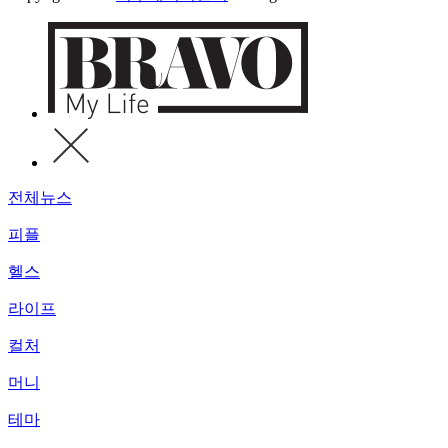
전체뉴스
피플
헬스
라이프
컬처
머니
테마