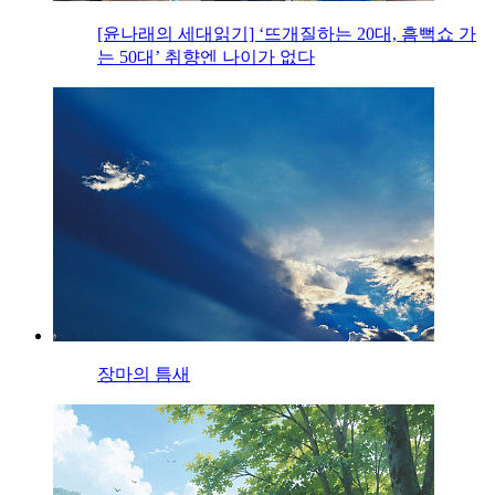
[윤나래의 세대읽기] ‘뜨개질하는 20대, 흠뻑쇼 가
는 50대’ 취향엔 나이가 없다
장마의 틈새