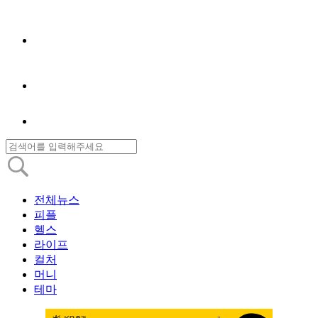
전체뉴스
피플
헬스
라이프
컬처
머니
테마