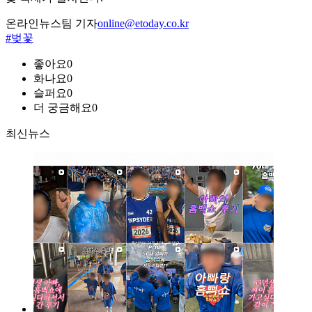
온라인뉴스팀 기자
online@etoday.co.kr
#벚꽃
좋아요
0
화나요
0
슬퍼요
0
더 궁금해요
0
최신뉴스