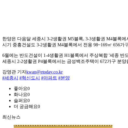
한양은 다음달 세종시 3-2생활권 M5블록, 3-3생활권 M4블록
시기 중흥건설도 3-2생활권 M4블록에서 전용 98~169㎡ 656가
6월에는 반도건설이 1-4생활권 H1블록에서 주상복합 '세종 반
세종시 2-2생활권 P4블록에서는 금성백조주택이 672가구 분양
강영관 기자
kwan@etoday.co.kr
#세종시
#혁신도시
#아파트
#분양
좋아요
0
화나요
0
슬퍼요
0
더 궁금해요
0
최신뉴스