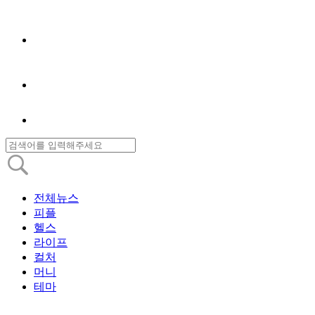
전체뉴스
피플
헬스
라이프
컬처
머니
테마