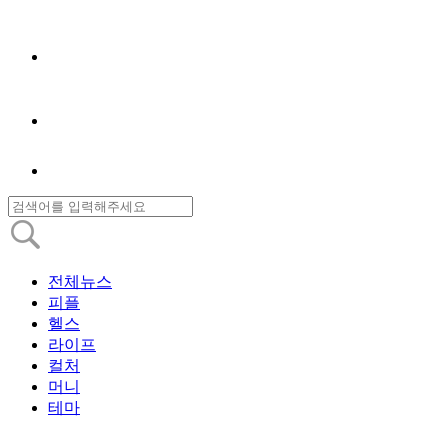
전체뉴스
피플
헬스
라이프
컬처
머니
테마