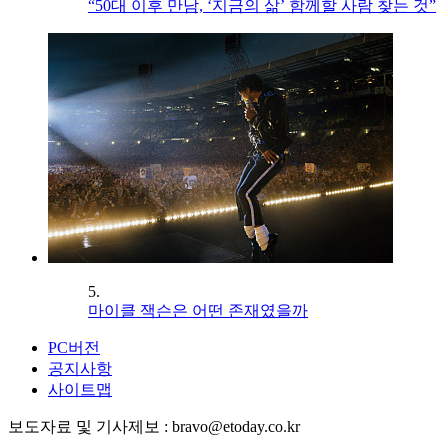
“50대 이후 만남, ‘지금의 삶’ 함께할 사람 찾는 것”
5.
마이클 잭슨은 어떤 존재였을까
PC버전
공지사항
사이트맵
보도자료 및 기사제보 : bravo@etoday.co.kr