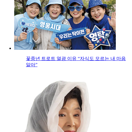
꽃중년 트로트 열광 이유 “자식도 모르는 내 마음
알아”