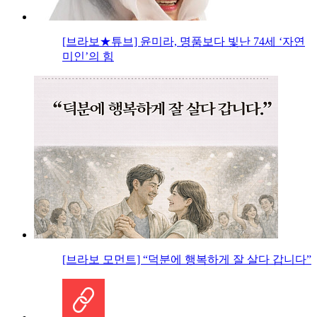
[브라보★튜브] 윤미라, 명품보다 빛난 74세 ‘자연
미인’의 힘
[브라보 모먼트] “덕분에 행복하게 잘 살다 갑니다”