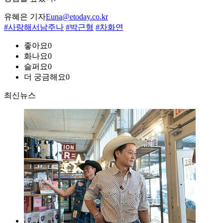
유혜은 기자
Euna@etoday.co.kr
#사랑해서남주나
#박근형
#차화연
좋아요
0
화나요
0
슬퍼요
0
더 궁금해요
0
최신뉴스