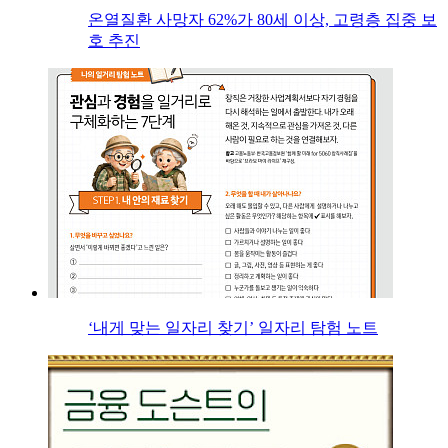
온열질환 사망자 62%가 80세 이상, 고령층 집중 보
호 추진
‘내게 맞는 일자리 찾기’ 일자리 탐험 노트