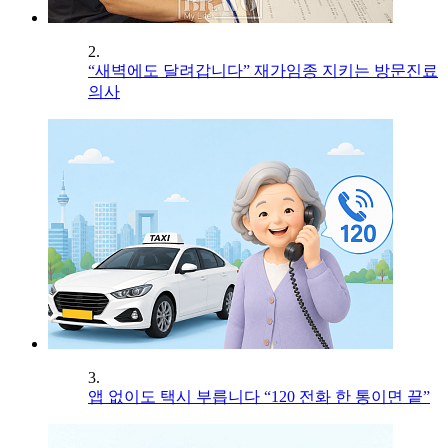
2.
“새벽에도 달려갑니다” 재가임종 지키는 방문진료
의사
3.
앱 없이도 택시 부릅니다 “120 전화 한 통이면 끝”