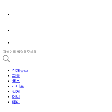
전체뉴스
피플
헬스
라이프
컬처
머니
테마