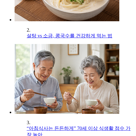
2.
설탕 vs 소금, 콩국수를 건강하게 먹는 법
3.
“아침식사는 든든하게” 70세 이상 식생활 점수 가
장 높아