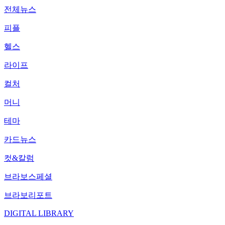
전체뉴스
피플
헬스
라이프
컬처
머니
테마
카드뉴스
컷&칼럼
브라보스페셜
브라보리포트
DIGITAL LIBRARY