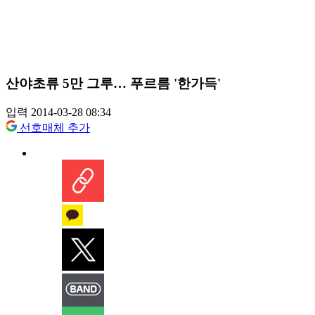
산야초류 5만 그루… 푸르름 '한가득'
입력 2014-03-28 08:34
선호매체 추가