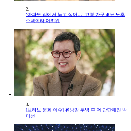
2.
‘아파도 집에서 늙고 싶어…’ 고령 가구 40% 노후
주택이라 어려워
3.
[브라보 문화 이슈] 유방암 투병 후 더 단단해진 박
미선