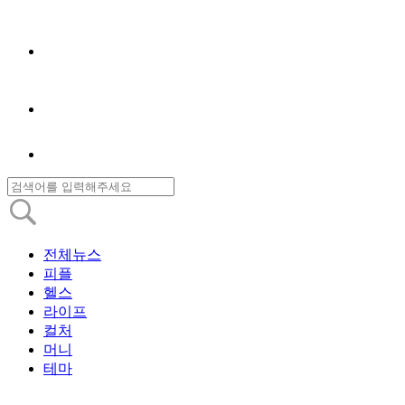
전체뉴스
피플
헬스
라이프
컬처
머니
테마