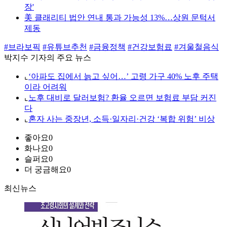
장'
美 클래리티 법안 연내 통과 가능성 13%…상원 문턱서
제동
#브라보픽
#유튜브추천
#금융정책
#건강보험료
#겨울철음식
박지수 기자의 주요 뉴스
⌞
‘아파도 집에서 늙고 싶어…’ 고령 가구 40% 노후 주택
이라 어려워
⌞
노후 대비로 달러보험? 환율 오르면 보험료 부담 커진
다
⌞
혼자 사는 중장년, 소득·일자리·건강 ‘복합 위험’ 비상
좋아요
0
화나요
0
슬퍼요
0
더 궁금해요
0
최신뉴스