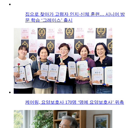
집으로 찾아가 고령자 인지·신체 훈련… 시니어 방
문 학습 ‘그레이스’ 출시
케어링, 요양보호사 170명 ‘명예 요양보호사’ 위촉