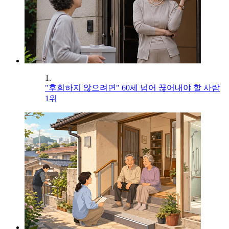
1.
"후회하지 않으려면" 60세 넘어 끊어내야 할 사람
1위