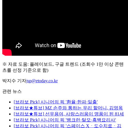
※ 자료 도움: 플레이보드, 구글 트렌드 (조회수 1만 이상 콘텐
츠를 선정 기준으로 함)
박지수 기자
jsp@etoday.co.kr
관련 뉴스
[브라보 Pick] 시니어의 픽 '환율·한파·일출'
[브라보★튜브] MZ 손주와 통하는 우리 할머니, 김영옥
[브라보★튜브] 선우용여, 사랑스러움이 명품이 된 81세
[브라보 Pick] 시니어의 픽 '뱅크런·탈모·흑백요리사'
[브라보 Pick] 시니어의 픽 '스페이스 Xㆍ도수치료ㆍ김