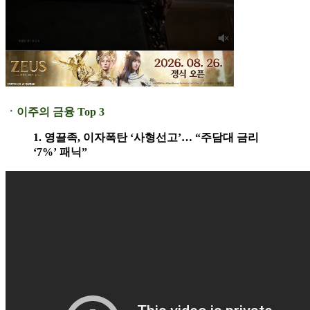
ㆍ이주의 금융 Top 3
1. 영끌족, 이자폭탄 ‘사형선고’… “주담대 금리
‘7%’ 패닉”