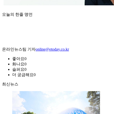
오늘의 한줄 명언
온라인뉴스팀 기자
online@etoday.co.kr
좋아요
0
화나요
0
슬퍼요
0
더 궁금해요
0
최신뉴스