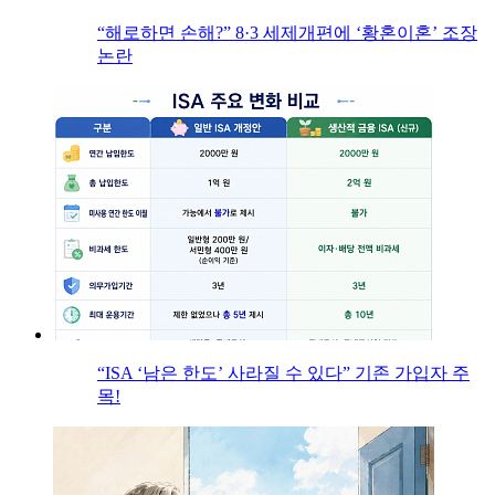
“해로하면 손해?” 8·3 세제개편에 ‘황혼이혼’ 조장
논란
“ISA ‘남은 한도’ 사라질 수 있다” 기존 가입자 주
목!