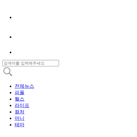
전체뉴스
피플
헬스
라이프
컬처
머니
테마