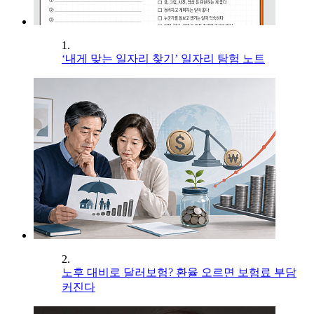
1.
‘내게 맞는 일자리 찾기’ 일자리 탐험 노트
2.
노후 대비로 달러보험? 환율 오르면 보험료 부담
커진다