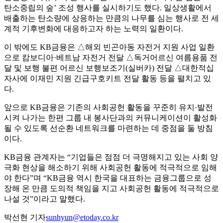
탄소중립의 숲’ 조성 행사를 실시하기도 했다. 일상생활에서
배출하는 탄소량에 상응하는 만큼의 나무를 심는 행사로 전 세
계적 기후변화에 대응하고자 하는 노력의 일환이다.
이 밖에도 KB금융은 △해외 빈곤아동 자전거 지원 사업 일환
으로 캄보디아·베트남 자전거 전달 △독거어르신 여름용품 전
달 및 보행 불편 어르신 보행보조기(실버카) 전달 △대한적십
자사에 이재민 지원 긴급구호키트 전달 활동 등을 펼치고 있
다.
앞으로 KB금융은 기존의 사회공헌 활동을 꾸준히 유지·발전
시켜 나가는 한편 그룹 내 봉사단과의 커뮤니케이션이 활성화
될 수 있도록 선순환 네트워크를 마련하는 데 중점을 둘 방침
이다.
KB금융 관계자는 “기업들은 점점 더 극명해지고 있는 사회 양
극화 현상을 해소하기 위해 사회공헌 활동에 적극적으로 임해
야 한다”며 “KB금융 역시 한국을 대표하는 금융그룹으로 성
장해 온 만큼 도의적 책임을 지고 사회공헌 활동에 적극적으로
나설 것”이라고 말했다.
박선현 기자
sunhyun@etoday.co.kr