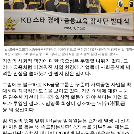
▲KB금융그룹과 KB금융공익재단은 700여명으로 구성된 계열사 전·현직 임직원 및 대학
석한 가운데 ‘KB 경제금융교육’ 강사단 발대식을 열고 올해 힘찬 시동을 걸었다.
기업의 사회적 책임에 대한 중요성은 두말할 나위가 없다. 그
러나 요즘처럼 어려워진 사업 환경에 기업들이 사회공헌에 넉
넉한 인심을 쏟아붓기란 쉽지 않은 일이다.
그럼에도 불구하고 KB금융그룹은 꾸준히 사회공헌 사업을 확
대하며 적극적인 모습을 보이고 있다. 기업 이익에 대한 나눔
은 단순한 자선이 아니라 일상적 활동이 돼야 한다는 기업 모
토가 투영된 결과다. 임영록 회장이 강조하는 ‘시우(時雨)금
융’의 정신이다.
임 회장의 뜻에 맞춰 KB금융 임직원들은 △재해 발생 시 신속
한 지원을 돕는 ‘신속드림봉사단’ △재능을 기부하는 ‘재능드
림봉사단’ △핵심 테마별 1200여개 봉사단을 아우르는 ‘KB스