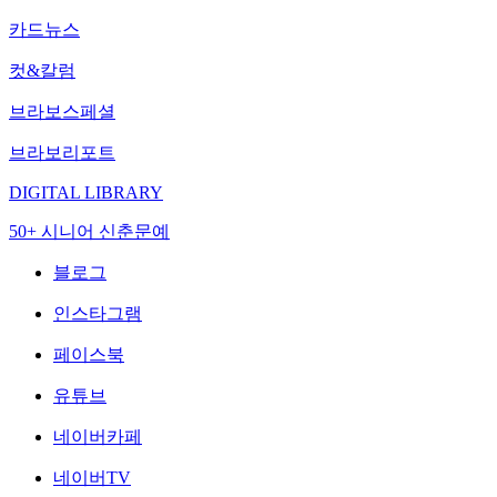
카드뉴스
컷&칼럼
브라보스페셜
브라보리포트
DIGITAL LIBRARY
50+ 시니어 신춘문예
블로그
인스타그램
페이스북
유튜브
네이버카페
네이버TV