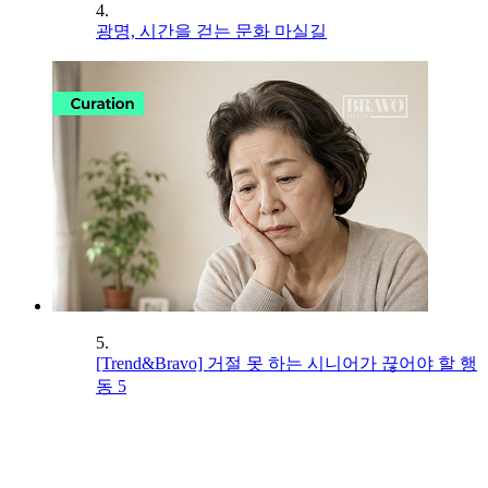
4.
광명, 시간을 걷는 문화 마실길
5.
[Trend&Bravo] 거절 못 하는 시니어가 끊어야 할 행
동 5