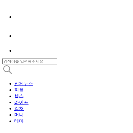
전체뉴스
피플
헬스
라이프
컬처
머니
테마