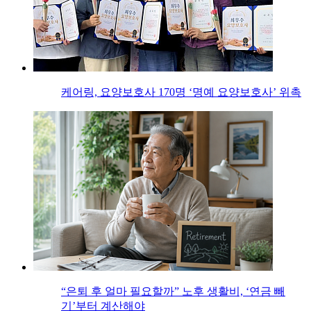
케어링, 요양보호사 170명 ‘명예 요양보호사’ 위촉
“은퇴 후 얼마 필요할까” 노후 생활비, ‘연금 빼
기’부터 계산해야