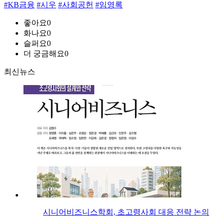
#KB금융
#시우
#사회공헌
#임영록
좋아요
0
화나요
0
슬퍼요
0
더 궁금해요
0
최신뉴스
시니어비즈니스학회, 초고령사회 대응 전략 논의