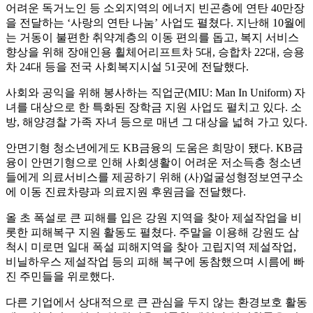
어려운 독거노인 등 소외지역의 에너지 빈곤층에 연탄 40만장
을 전달하는 ‘사랑의 연탄 나눔’ 사업도 펼쳤다. 지난해 10월에
는 거동이 불편한 취약계층의 이동 편의를 돕고, 복지 서비스
향상을 위해 장애인용 휠체어리프트차 5대, 승합차 22대, 승용
차 24대 등을 전국 사회복지시설 51곳에 전달했다.
사회와 공익을 위해 봉사하는 직업군(MIU: Man In Uniform) 자
녀를 대상으로 한 특화된 장학금 지원 사업도 펼치고 있다. 소
방, 해양경찰 가족 자녀 등으로 매년 그 대상을 넓혀 가고 있다.
안면기형 청소년에게도 KB금융의 도움은 희망이 됐다. KB금
융이 안면기형으로 인해 사회생활이 어려운 저소득층 청소년
들에게 의료서비스를 제공하기 위해 (사)얼굴성형정보연구소
에 이동 진료차량과 의료지원 후원금을 전달했다.
올 초 폭설로 큰 피해를 입은 강원 지역을 찾아 제설작업을 비
롯한 피해복구 지원 활동도 펼쳤다. 주말을 이용해 강원도 삼
척시 미로면 일대 폭설 피해지역을 찾아 고립지역 제설작업,
비닐하우스 제설작업 등의 피해 복구에 동참했으며 시름에 빠
진 주민들을 위로했다.
다른 기업에서 상대적으로 큰 관심을 두지 않는 환경보호 활동