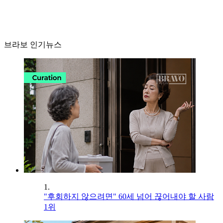
브라보 인기뉴스
1.
"후회하지 않으려면" 60세 넘어 끊어내야 할 사람
1위