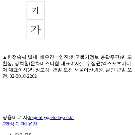
▲한정숙씨 별세, 배유진ㆍ영진(한국물가정보 총괄주간)씨 모
친상, 상희철(문화비즈더함 대표이사)ㆍ우상균(엑스포츠미디
어 대표이사)씨 장모상=25일 오전 서울아산병원, 발인 27일 오
전, 02-3010-2262
양용비 기자
dragonfly@etoday.co.kr
#한정숙
#배유진
좋아요
0