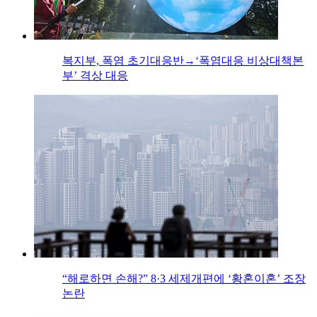
복지부, 폭염 초기대응반→‘폭염대응 비상대책본
부’ 격상 대응
“해로하면 손해?” 8·3 세제개편에 ‘황혼이혼’ 조장
논란