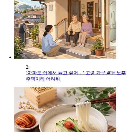
2.
‘아파도 집에서 늙고 싶어…’ 고령 가구 40% 노후
주택이라 어려워