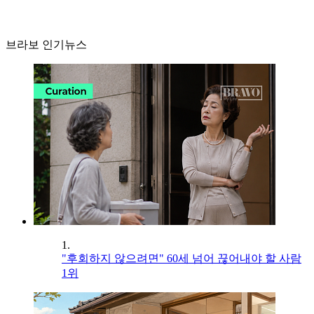
브라보 인기뉴스
1.
"후회하지 않으려면" 60세 넘어 끊어내야 할 사람
1위