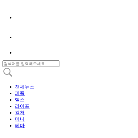
전체뉴스
피플
헬스
라이프
컬처
머니
테마