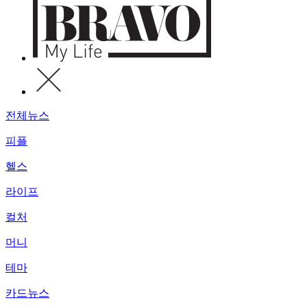
전체뉴스
피플
헬스
라이프
컬처
머니
테마
카드뉴스