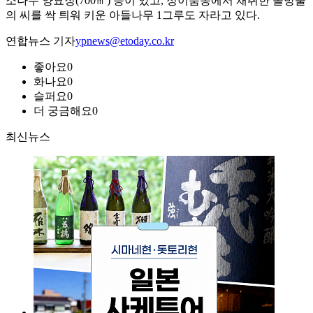
소나무 양묘장(700㎡) 등이 있고, 정이품송에서 채취한 솔방울
의 씨를 싹 틔워 키운 아들나무 1그루도 자라고 있다.
연합뉴스 기자
ypnews@etoday.co.kr
좋아요
0
화나요
0
슬퍼요
0
더 궁금해요
0
최신뉴스