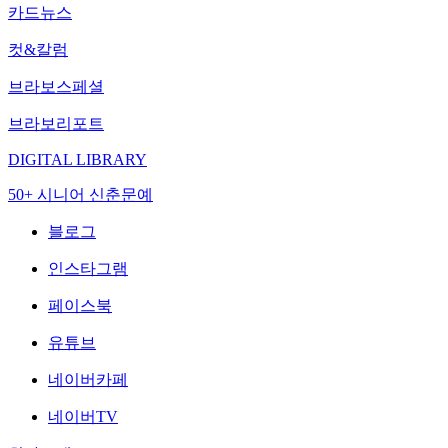
카드뉴스
컷&칼럼
브라보스페셜
브라보리포트
DIGITAL LIBRARY
50+ 시니어 신춘문예
블로그
인스타그램
페이스북
유튜브
네이버카페
네이버TV