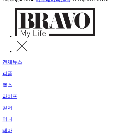
전체뉴스
피플
헬스
라이프
컬처
머니
테마