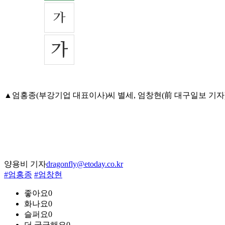
▲엄홍종(부강기업 대표이사)씨 별세, 엄창현(前 대구일보 기자)씨 부
양용비 기자
dragonfly@etoday.co.kr
#엄홍종
#엄창현
좋아요
0
화나요
0
슬퍼요
0
더 궁금해요
0