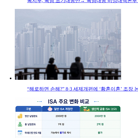
복지부, 폭염 초기대응반→‘폭염대응 비상대책본부’
“해로하면 손해?” 8·3 세제개편에 ‘황혼이혼’ 조장 