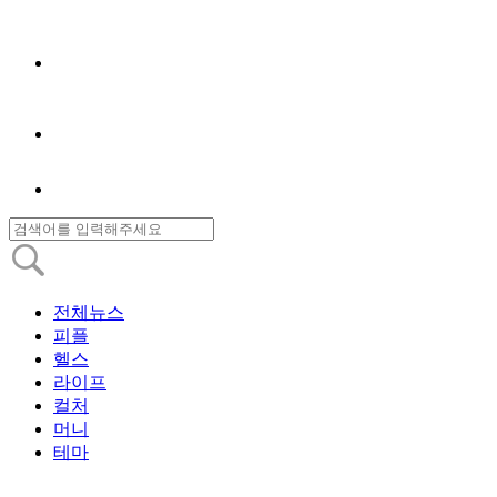
전체뉴스
피플
헬스
라이프
컬처
머니
테마