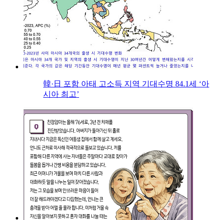
韓·日 포함 아태 고소득 지역 기대수명 84.1세 ‘아
시아 최고’