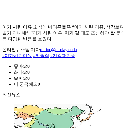
이가 시린 이유 소식에 네티즌들은 “이가 시린 이유, 생각보다
별거 아니네”, “이가 시린 이유, 치과 갈 때도 조심해야 할 듯”
등 다양한 반응을 보였다.
온라인뉴스팀 기자
online@etoday.co.kr
#이가시린이유
#칫솔질
#지각과민증
좋아요
0
화나요
0
슬퍼요
0
더 궁금해요
0
최신뉴스