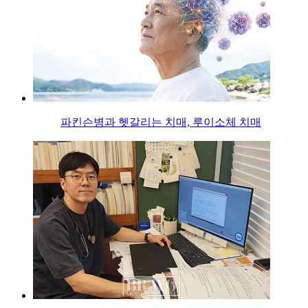
파킨슨병과 헷갈리는 치매, 루이소체 치매