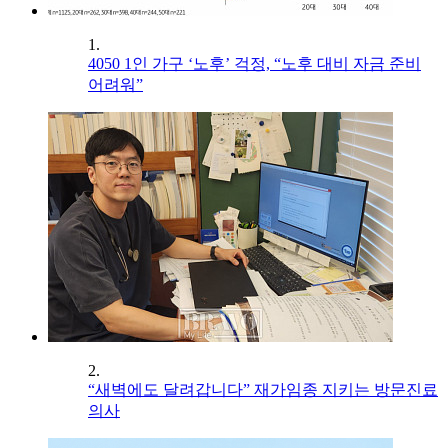
1.
4050 1인 가구 ‘노후’ 걱정, “노후 대비 자금 준비
어려워”
2.
“새벽에도 달려갑니다” 재가임종 지키는 방문진료
의사