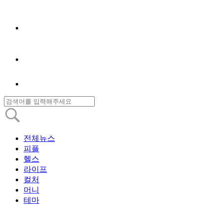
전체뉴스
피플
헬스
라이프
컬처
머니
테마