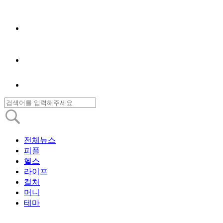
전체뉴스
피플
헬스
라이프
컬처
머니
테마