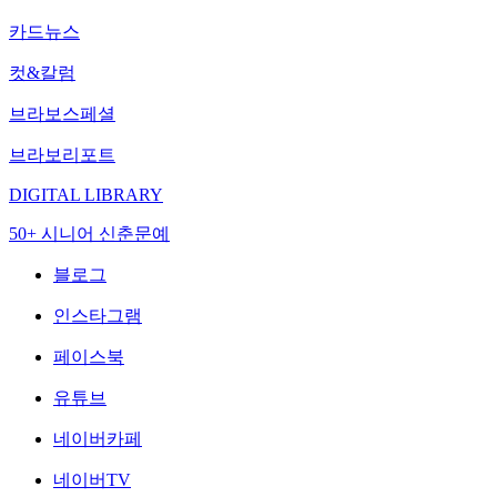
카드뉴스
컷&칼럼
브라보스페셜
브라보리포트
DIGITAL LIBRARY
50+ 시니어 신춘문예
블로그
인스타그램
페이스북
유튜브
네이버카페
네이버TV