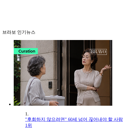
브라보 인기뉴스
1.
"후회하지 않으려면" 60세 넘어 끊어내야 할 사람
1위