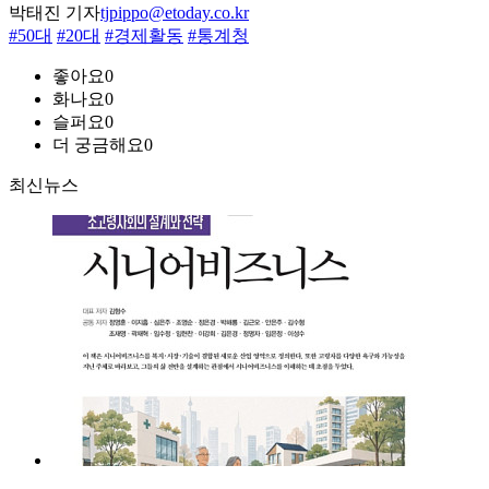
박태진 기자
tjpippo@etoday.co.kr
#50대
#20대
#경제활동
#통계청
좋아요
0
화나요
0
슬퍼요
0
더 궁금해요
0
최신뉴스