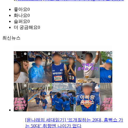
좋아요
0
화나요
0
슬퍼요
0
더 궁금해요
0
최신뉴스
[윤나래의 세대읽기] ‘뜨개질하는 20대, 흠뻑쇼 가
는 50대’ 취향엔 나이가 없다