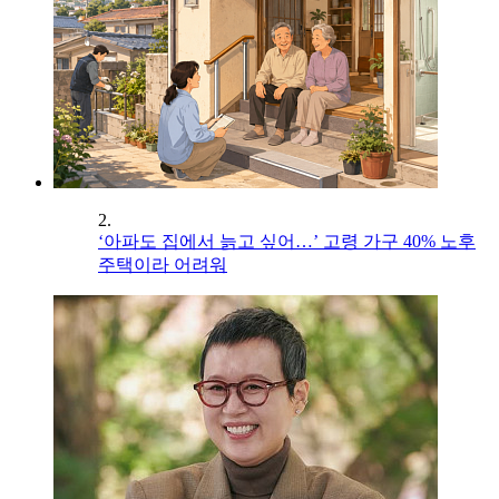
2.
‘아파도 집에서 늙고 싶어…’ 고령 가구 40% 노후
주택이라 어려워