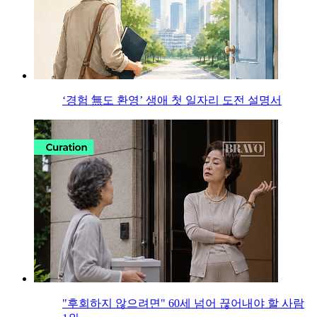
‘경험 無도 환영’ 생애 첫 일자리 도전 설명서
"후회하지 않으려면" 60세 넘어 끊어내야 할 사람