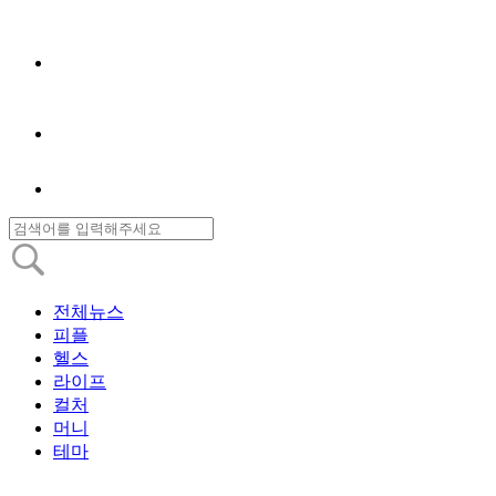
전체뉴스
피플
헬스
라이프
컬처
머니
테마