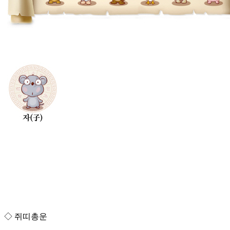
◇ 쥐띠총운