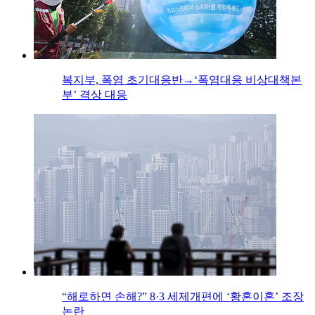
복지부, 폭염 초기대응반→‘폭염대응 비상대책본
부’ 격상 대응
“해로하면 손해?” 8·3 세제개편에 ‘황혼이혼’ 조장
논란