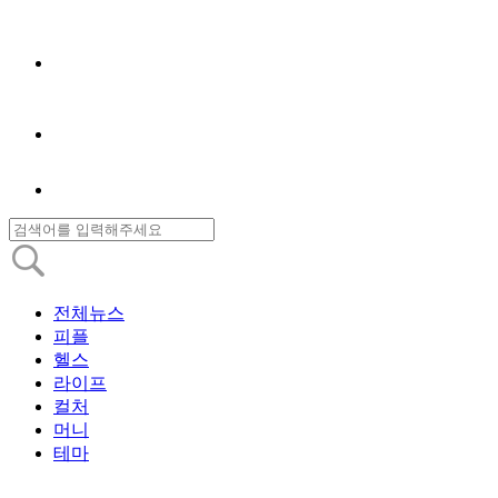
전체뉴스
피플
헬스
라이프
컬처
머니
테마