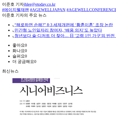
이준호 기자
jhlee@etoday.co.kr
#에이지웰재팬
#AGEWELLJAPAN
#AGEWELLCONFERENC
이준호 기자의 주요 뉴스
⌞
“해로하면 손해?” 8·3 세제개편에 ‘황혼이혼’ 조장 논란
⌞
민간형 노인일자리 참여자, ‘배움 의지’도 높았다
⌞
청년보다 술·디저트 더 찾아… 日 '고령 1인 가구'의 반전
좋아요
0
화나요
0
슬퍼요
0
더 궁금해요
0
최신뉴스