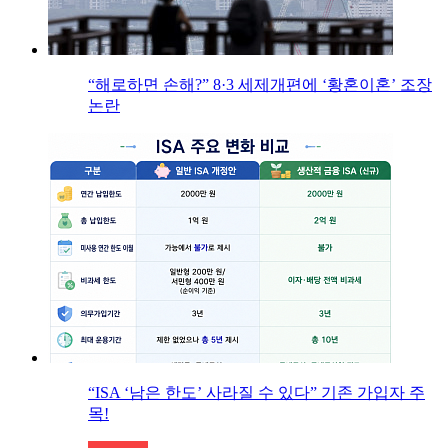
“해로하면 손해?” 8·3 세제개편에 ‘황혼이혼’ 조장
논란
“ISA ‘남은 한도’ 사라질 수 있다” 기존 가입자 주
목!