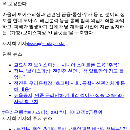
폭 보강한다.
아울러 보이스피싱과 관련된 금융·통신·수사 등 전 분야의 정
보를 한데 모아 AI 패턴분석 등을 통해 범죄 의심계좌를 파악
하고, 피해가 발생하기 전에 해당 계좌를 사전에 지급 정지하
는 ‘(가칭) 보이스피싱 AI 플랫폼’을 구축한다.
서지희 기자
jhsseo@etoday.co.kr
관련 뉴스
교묘해진 보이스피싱…시니어 스마트폰 교육 ‘주목’
정부, ‘보이스피싱’ 전면전 선언… 샘 알트만의 경고 들
었나?
정진완 우리은행장 “초고령 사회, 통합자산관리체계 통
해 대응”
뉴욕증시, 연준 금리인하 기대감 꺾이자 상승...S&P500
사상 최고치
#우리은행
#보이스피싱
#AI
#시니어고객
#금융위
서지희 기자의 주요 뉴스
⌞
복지부, 폭염 초기대응반→‘폭염대응 비상대책본부’ 격