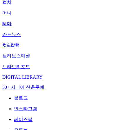
컬처
머니
테마
카드뉴스
컷&칼럼
브라보스페셜
브라보리포트
DIGITAL LIBRARY
50+ 시니어 신춘문예
블로그
인스타그램
페이스북