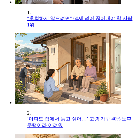
1.
"후회하지 않으려면" 60세 넘어 끊어내야 할 사람
1위
2.
‘아파도 집에서 늙고 싶어…’ 고령 가구 40% 노후
주택이라 어려워