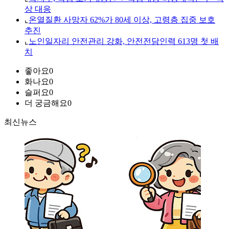
상 대응
⌞
온열질환 사망자 62%가 80세 이상, 고령층 집중 보호
추진
⌞
노인일자리 안전관리 강화, 안전전담인력 613명 첫 배
치
좋아요
0
화나요
0
슬퍼요
0
더 궁금해요
0
최신뉴스