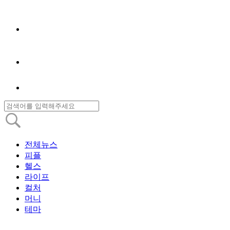
전체뉴스
피플
헬스
라이프
컬처
머니
테마